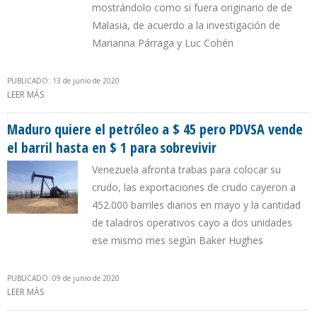
mostrándolo como si fuera originario de de
Malasia, de acuerdo a la investigación de
Marianna Párraga y Luc Cohén
PUBLICADO: 13 de junio de 2020
LEER MÁS
SOBRE REUTERS REVELA CÓMO PDVSA EVADE SANCIONES DE EEUU
PARA ENVIAR CRUDO A CHINA
Maduro quiere el petróleo a $ 45 pero PDVSA vende
el barril hasta en $ 1 para sobrevivir
Venezuela afronta trabas para colocar su
crudo, las exportaciones de crudo cayeron a
452.000 barriles diarios en mayo y la cantidad
de taladros operativos cayo a dos unidades
ese mismo mes según Baker Hughes
PUBLICADO: 09 de junio de 2020
LEER MÁS
SOBRE MADURO QUIERE EL PETRÓLEO A $ 45 PERO PDVSA VENDE
EL BARRIL HASTA EN $ 1 PARA SOBREVIVIR