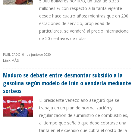
5.000 bolívares por litro, un alza de 8.333
millones % con respecto a la tarifa vigente
desde hace cuatro años; mientras que en 200
estaciones de servicio, propiedad de
particulares, se venderá al precio internacional
de 50 centavos de dólar
PUBLICADO: 01 de junio de 2020
LEER MÁS
SOBRE MADURO REVIERTE ESTATIZACIÓN DE CHÁVEZ E IMPONE
PRIVATIZACIÓN DE FACTO EN NEGOCIO DE LA GASOLINA
Maduro se debate entre desmontar subsidio a la
gasolina según modelo de Irán o venderla mediante
sorteos
El presidente venezolano aseguró que se
trabaja en un plan de normalización y
regularización de suministro de combustibles,
al tiempo que señaló que debe cobrarse una
tarifa en el expendio que cubra el costo de la