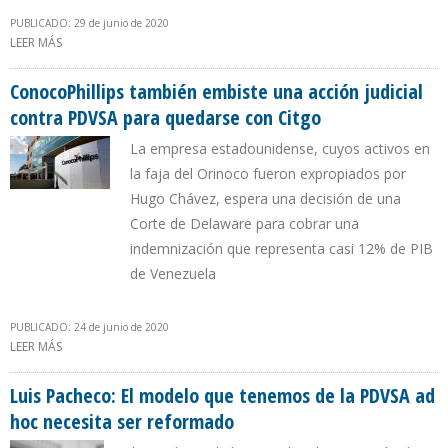
PUBLICADO: 29 de junio de 2020
LEER MÁS
SOBRE RAFAEL RAMÍREZ: DELCY RODRÍGUEZ PIDIÓ A EXXONMOBIL
EXPLOTACIÓN PETROLERA DEL ESEQUIBO JUNTO CON GUYANA
ConocoPhillips también embiste una acción judicial
contra PDVSA para quedarse con Citgo
La empresa estadounidense, cuyos activos en
la faja del Orinoco fueron expropiados por
Hugo Chávez, espera una decisión de una
Corte de Delaware para cobrar una
indemnización que representa casi 12% de PIB
de Venezuela
PUBLICADO: 24 de junio de 2020
LEER MÁS
SOBRE CONOCOPHILLIPS TAMBIÉN EMBISTE UNA ACCIÓN JUDICIAL
CONTRA PDVSA PARA QUEDARSE CON CITGO
Luis Pacheco: El modelo que tenemos de la PDVSA ad
hoc necesita ser reformado