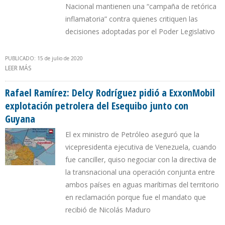
Nacional mantienen una “campaña de retórica
inflamatoria” contra quienes critiquen las
decisiones adoptadas por el Poder Legislativo
PUBLICADO: 15 de julio de 2020
LEER MÁS
SOBRE TENEDORES DE BONO PDVSA 2020 ALEGAN RETALIACIÓN
DEL EQUIPO DE GUAIDÓ Y LA OFAC LOS MANTIENE SIN PODER
QUEDARSE CON CITGO
Rafael Ramírez: Delcy Rodríguez pidió a ExxonMobil
explotación petrolera del Esequibo junto con
Guyana
El ex ministro de Petróleo aseguró que la
vicepresidenta ejecutiva de Venezuela, cuando
fue canciller, quiso negociar con la directiva de
la transnacional una operación conjunta entre
ambos países en aguas marítimas del territorio
en reclamación porque fue el mandato que
recibió de Nicolás Maduro