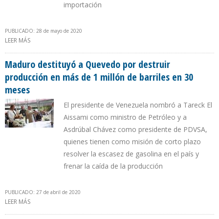
importación
PUBLICADO: 28 de mayo de 2020
LEER MÁS
SOBRE MADURO SE DEBATE ENTRE DESMONTAR SUBSIDIO A LA
GASOLINA SEGÚN MODELO DE IRÁN O VENDERLA MEDIANTE
SORTEOS
Maduro destituyó a Quevedo por destruir
producción en más de 1 millón de barriles en 30
meses
El presidente de Venezuela nombró a Tareck El
Aissami como ministro de Petróleo y a
Asdrúbal Chávez como presidente de PDVSA,
quienes tienen como misión de corto plazo
resolver la escasez de gasolina en el país y
frenar la caída de la producción
PUBLICADO: 27 de abril de 2020
LEER MÁS
SOBRE MADURO DESTITUYÓ A QUEVEDO POR DESTRUIR
PRODUCCIÓN EN MÁS DE 1 MILLÓN DE BARRILES EN 30 MESES