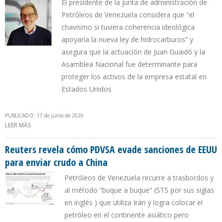
El presidente de la junta de administración de
Petróleos de Venezuela considera que “el
chavismo si tuviera coherencia ideológica
apoyaría la nueva ley de hidrocarburos” y
asegura que la actuación de Juan Guaidó y la
Asamblea Nacional fue determinante para
proteger los activos de la empresa estatal en
Estados Unidos
PUBLICADO: 17 de junio de 2020
LEER MÁS
SOBRE LUIS PACHECO: EL MODELO QUE TENEMOS DE LA PDVSA AD
HOC NECESITA SER REFORMADO
Reuters revela cómo PDVSA evade sanciones de EEUU
para enviar crudo a China
Petróleos de Venezuela recurre a trasbordos y
al método “buque a buque” (STS por sus siglas
en inglés ) que utiliza Irán y logra colocar el
petróleo en el continente asiático pero