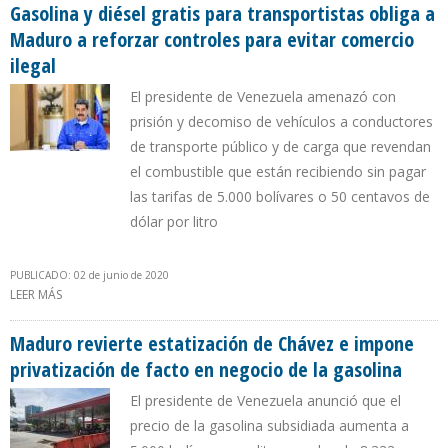
Gasolina y diésel gratis para transportistas obliga a
Maduro a reforzar controles para evitar comercio
ilegal
El presidente de Venezuela amenazó con
prisión y decomiso de vehículos a conductores
de transporte público y de carga que revendan
el combustible que están recibiendo sin pagar
las tarifas de 5.000 bolívares o 50 centavos de
dólar por litro
PUBLICADO: 02 de junio de 2020
LEER MÁS
SOBRE GASOLINA Y DIÉSEL GRATIS PARA TRANSPORTISTAS OBLIGA
A MADURO A REFORZAR CONTROLES PARA EVITAR COMERCIO
ILEGAL
Maduro revierte estatización de Chávez e impone
privatización de facto en negocio de la gasolina
El presidente de Venezuela anunció que el
precio de la gasolina subsidiada aumenta a