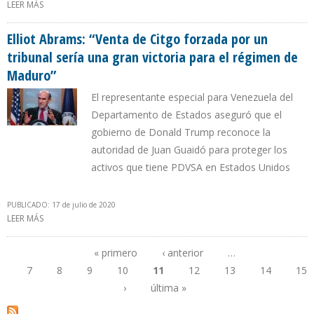
LEER MÁS
SOBRE MADURO ATRIBUYE FALLAS DE LA GASOLINA A “GUERRA DE
VENGANZA DEL IMPERIO GRINGO”
Elliot Abrams: “Venta de Citgo forzada por un
tribunal sería una gran victoria para el régimen de
Maduro”
El representante especial para Venezuela del
Departamento de Estados aseguró que el
gobierno de Donald Trump reconoce la
autoridad de Juan Guaidó para proteger los
activos que tiene PDVSA en Estados Unidos
PUBLICADO: 17 de julio de 2020
LEER MÁS
SOBRE ELLIOT ABRAMS: “VENTA DE CITGO FORZADA POR UN
TRIBUNAL SERÍA UNA GRAN VICTORIA PARA EL RÉGIMEN DE
MADURO”
« primero
‹ anterior
…
7
8
9
10
11
12
13
14
15
Páginas
›
última »