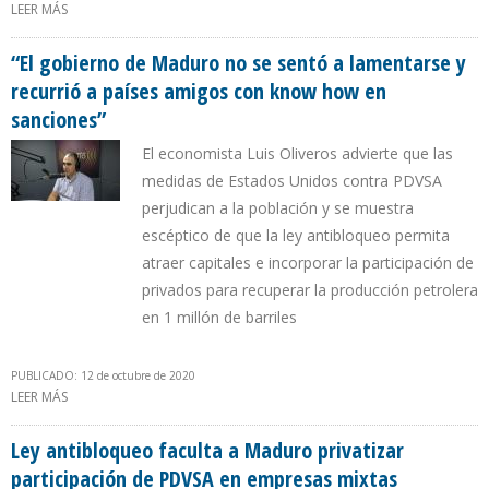
LEER MÁS
SOBRE EQUIPO DE BIDEN EVALÚA AUTORIZAR INTERCAMBIO DE
CRUDO POR COMBUSTIBLE PARA VENEZUELA
“El gobierno de Maduro no se sentó a lamentarse y
recurrió a países amigos con know how en
sanciones”
El economista Luis Oliveros advierte que las
medidas de Estados Unidos contra PDVSA
perjudican a la población y se muestra
escéptico de que la ley antibloqueo permita
atraer capitales e incorporar la participación de
privados para recuperar la producción petrolera
en 1 millón de barriles
PUBLICADO: 12 de octubre de 2020
LEER MÁS
SOBRE “EL GOBIERNO DE MADURO NO SE SENTÓ A LAMENTARSE Y
RECURRIÓ A PAÍSES AMIGOS CON KNOW HOW EN SANCIONES”
Ley antibloqueo faculta a Maduro privatizar
participación de PDVSA en empresas mixtas