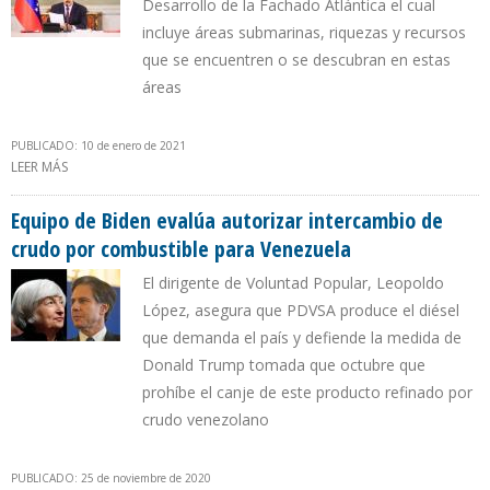
Desarrollo de la Fachado Atlántica el cual
incluye áreas submarinas, riquezas y recursos
que se encuentren o se descubran en estas
áreas
PUBLICADO: 10 de enero de 2021
LEER MÁS
SOBRE MADURO CREÓ TERRITORIO ATLÁNTICO PARA FRENAR
ACTIVIDAD PETROLERA DE GUYANA EN AGUAS MARÍTIMAS DEL
ESEQUIBO
Equipo de Biden evalúa autorizar intercambio de
crudo por combustible para Venezuela
El dirigente de Voluntad Popular, Leopoldo
López, asegura que PDVSA produce el diésel
que demanda el país y defiende la medida de
Donald Trump tomada que octubre que
prohíbe el canje de este producto refinado por
crudo venezolano
PUBLICADO: 25 de noviembre de 2020