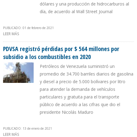
dólares y una producción de hidrocarburos al
día, de acuerdo al Wall Street Journal
PUBLICADO: 01 de febrero de 2021
LEER MÁS
SOBRE POSIBLE FUSIÓN DE CHEVRON Y EXXON PERJUDICA A
VENEZUELA, FAVORECE A GUYANA Y COMPLICA RECLAMO DEL
ESEQUIBO
PDVSA registró pérdidas por $ 564 millones por
subsidio a los combustibles en 2020
Petróleos de Venezuela suministró un
promedio de 34.700 barriles diarios de gasolina
y diesel a precio de 5.000 bolívares por litro
para atender la demanda de vehículos
particulares y gratuita para el transporte
público de acuerdo a las cifras que dio el
presidente Nicolás Maduro
PUBLICADO: 13 de enero de 2021
LEER MÁS
SOBRE PDVSA REGISTRÓ PÉRDIDAS POR $ 564 MILLONES POR