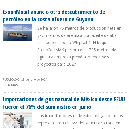
ELEVA PRODUCCIÓN PETROLERA EN 15,6%
ExxonMobil anunció otro descubrimiento de
petróleo en la costa afuera de Guyana
Se hallaron 75 metros de producción neta en
yacimientos de arenisca con aceite de alta
calidad en el pozo Whiptail-1. El buque
StenaDrillMAX perfora en 1.795 metros de
agua. La empresa prevé al menos seis
proyectos para 2027
PUBLICADO: 28 de julio de 2021
LEER MÁS
SOBRE EXXONMOBIL ANUNCIÓ OTRO DESCUBRIMIENTO DE
PETRÓLEO EN LA COSTA AFUERA DE GUYANA
Importaciones de gas natural de México desde EEUU
fueron el 76% del suministro en junio
Las importaciones de México por gasoductos
representaron el 76% del suministro total en