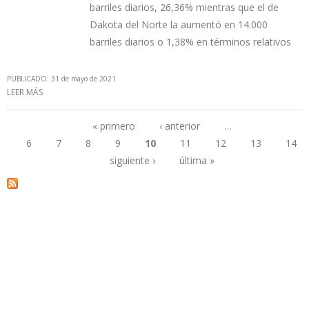
barriles diarios, 26,36% mientras que el de
Dakota del Norte la aumentó en 14.000
barriles diarios o 1,38% en términos relativos
PUBLICADO: 31 de mayo de 2021
LEER MÁS
SOBRE PRODUCCIÓN PETROLERA DE EEUU DISMINUYÓ 16% EN
PRIMER TRIMESTRE DE 2021
« primero
‹ anterior
…
6
7
8
9
10
11
12
13
14
Páginas
siguiente ›
última »