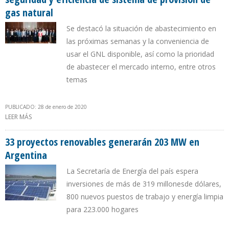
gas natural
Se destacó la situación de abastecimiento en
las próximas semanas y la conveniencia de
usar el GNL disponible, así como la prioridad
de abastecer el mercado interno, entre otros
temas
PUBLICADO: 28 de enero de 2020
LEER MÁS
SOBRE GOBIERNO ARGENTINO Y EMPRESAS DISCUTIERON
SEGURIDAD Y EFICIENCIA DE SISTEMA DE PROVISIÓN DE GAS
NATURAL
33 proyectos renovables generarán 203 MW en
Argentina
La Secretaría de Energía del país espera
inversiones de más de 319 millonesde dólares,
800 nuevos puestos de trabajo y energía limpia
para 223.000 hogares