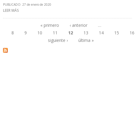
PUBLICADO: 27 de enero de 2020
LEER MÁS
SOBRE 33 PROYECTOS RENOVABLES GENERARÁN 203 MW EN
ARGENTINA
« primero
‹ anterior
…
8
9
10
11
12
13
14
15
16
Páginas
siguiente ›
última »