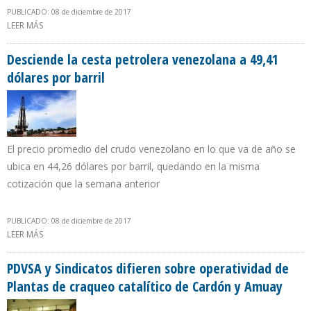
PUBLICADO: 08 de diciembre de 2017
LEER MÁS
SOBRE ECOANALÍTICA: INGRESOS PETROLEROS DE VENEZUELA
CAERÁN $ 1.800 MILLONES EN 2018 POR DESPLOME DE
PRODUCCIÓN
Desciende la cesta petrolera venezolana a 49,41
dólares por barril
El precio promedio del crudo venezolano en lo que va de año se
ubica en 44,26 dólares por barril, quedando en la misma
cotización que la semana anterior
PUBLICADO: 08 de diciembre de 2017
LEER MÁS
SOBRE DESCIENDE LA CESTA PETROLERA VENEZOLANA A 49,41
DÓLARES POR BARRIL
PDVSA y Sindicatos difieren sobre operatividad de
Plantas de craqueo catalítico de Cardón y Amuay