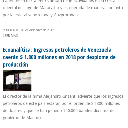
La empresa mixta Petrozamora tiene actividades en la costa
oriental del lago de Maracaibo y es operada de manera conjunta
por la estatal venezolana y Gazprombank
PUBLICADO: 08 de diciembre de 2017
LEER MÁS
SOBRE PDVSA REFUERZA SEGURIDAD PARA EVITAR HURTOS EN
CAMPO PETROLERO OPERADO POR EMPRESA RUSA
Ecoanalítica: Ingresos petroleros de Venezuela
caerán $ 1.800 millones en 2018 por desplome de
producción
El director de la firma Alejandro Grisanti advierte que los ingresos
petroleros de este país estarán por el orden de 24.800 millones
de dólares y que se han perdido 750.000 barriles-día durante
gobierno de Maduro