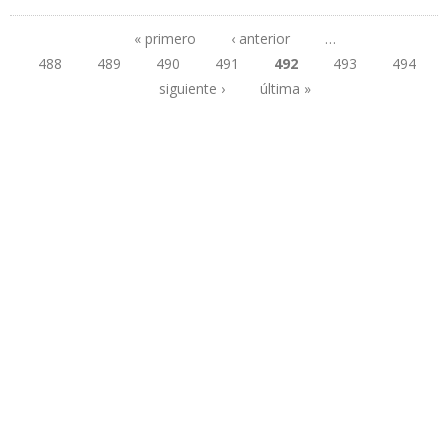
EQUIPOS PETROLEROS RUSOS PARA INCREMENTAR PRODUCCIÓN
EN VENEZUELA
« primero
‹ anterior
…
488
489
490
491
492
493
494
Páginas
siguiente ›
última »