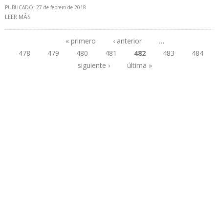
PUBLICADO: 27 de febrero de 2018
LEER MÁS
SOBRE PETROPERÚ PIDE A PETROSEL RECONSIDERAR DECISIÓN DE
INICIAR CESE COLECTIVO DEL PERSONAL DE REFINERÍA PUCALLPA
« primero
‹ anterior
…
478
479
480
481
482
483
484
Páginas
siguiente ›
última »