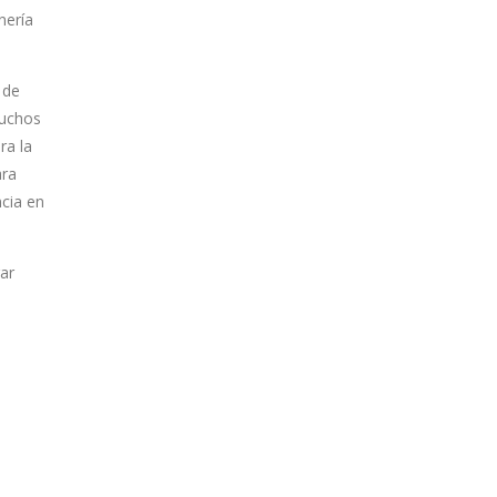
nería
 de
muchos
ra la
ara
ncia en
ar