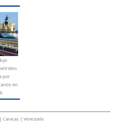
dujo
petróleo
a por
tarios en
26
 | Caracas | Venezuela