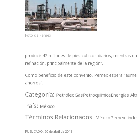
Foto de Pemex
producir 42 millones de pies cúbicos diarios, mientras q
refinación, principalmente de la región”.
Como beneficio de este convenio, Pemex espera “aument
ahorros”.
Categoría:
Petróleo
Gas
Petroquímica
Energías Alt
País:
México
Términos Relacionados:
México
Pemex
Linde
PUBLICADO: 20 de abril de 2018