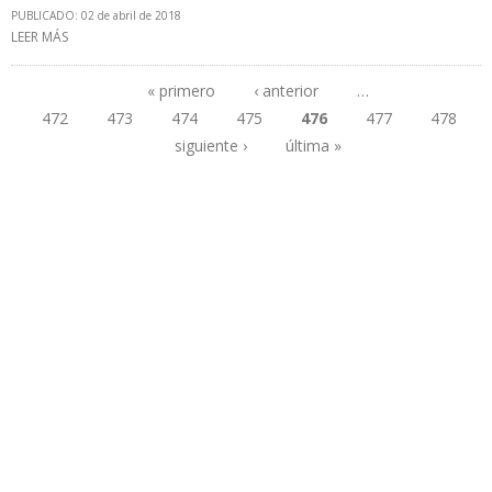
PUBLICADO: 02 de abril de 2018
LEER MÁS
SOBRE ARABIA SAUDITA DISMINUYÓ EN 601.000 B/D SUS
EXPORTACIONES HACIA EEUU EN ENERO 2018
« primero
‹ anterior
…
472
473
474
475
476
477
478
Páginas
siguiente ›
última »