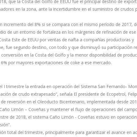
018, que la Costa del Golfo de EEUU fue el principal destino de expor
adores en la zona, ante la incertidumbre en el suministro de crudos
un incremento del 8% si se compara con el mismo período de 2017, 
io de un entorno de fortaleza en los márgenes de refinación de es
a Costa Este de EEUU por ventas de nafta a compañías productoras y
be, fue segundo destino, con todo y que disminuyó su participación re
ta conversión en la Costa del Golfo y la menor disponibilidad de produ
en 6% por mayores exportaciones de coke a ese mercado.
l I trimestre la entrada en operación del Sistema San Fernando- Mon
uación de crudo extrapesado”, señala El presidente de Ecopetrol, Feli
 de reversión en el Oleoducto Bicentenario, implementada desde 201
to Caño Limón – Coveñas y mantener el flujo de operaciones del cam
stre de 2018, el sistema Caño Limón - Coveñas estuvo en operación 
sión”.
sión total del trimestre, principalmente para garantizar el avance en a