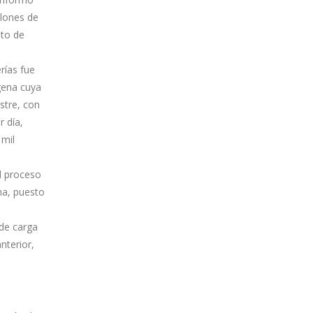
llones de
nto de
rías fue
agena cuya
stre, con
r día,
 mil
l proceso
na, puesto
 de carga
nterior,