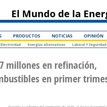
Pasar al
contenido
El Mundo de la Ener
principal
S
PRODUCTOS
NOTICIAS
OPINIÓN
Electricidad
Energías Alternativas
Laboral Y Seguridad
,7 millones en refinación,
bustibles en primer trime
Durante su informe del I trimestre de 2018, el Grupo Ecopetrol