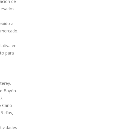
tación de
 pesados
debido a
e mercado.
lativa en
cto para
terey.
pe Bayón.
7,
po Caño
9 días,
ctividades