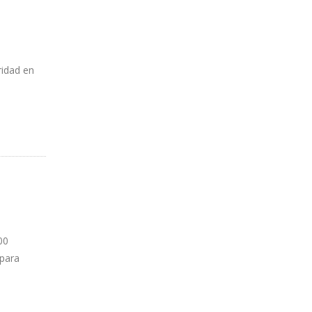
ridad en
00
 para