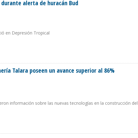
 durante alerta de huracán Bud
tió en Depresión Tropical
LES DURANTE ALERTA DE HURACÁN BUD
nería Talara poseen un avance superior al 86%
bieron información sobre las nuevas tecnologías en la construcción de
EFINERÍA TALARA POSEEN UN AVANCE SUPERIOR AL 86%