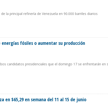
e la principal refinería de Venezuela en 90.000 barriles diarios
 ESTÁ 100% OPERATIVA
e energías fósiles o aumentar su producción
mbos candidatos presidenciales que el domingo 17 se enfrentarán en
 DE ENERGÍAS FÓSILES O AUMENTAR SU PRODUCCIÓN
za en $65,29 en semana del 11 al 15 de junio