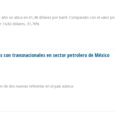
 año se ubica en 61,48 dólares por barril. Comparado con el valor p
e 14,82 dólares, 31,76%
IZA EN $65,29 EN SEMANA DEL 11 AL 15 DE JUNIO
s con transnacionales en sector petrolero de México
n de dos nuevas refinerías en el país azteca
RATOS CON TRANSNACIONALES EN SECTOR PETROLERO DE MÉXICO