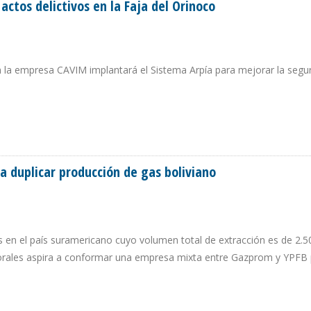
actos delictivos en la Faja del Orinoco
la empresa CAVIM implantará el Sistema Arpía para mejorar la segu
AR ACTOS DELICTIVOS EN LA FAJA DEL ORINOCO
a duplicar producción de gas boliviano
 en el país suramericano cuyo volumen total de extracción es de 2.5
Morales aspira a conformar una empresa mixta entre Gazprom y YPFB