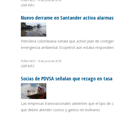
PUBLICADO: 14 de junio de 2018
LEER MÁS
SOBRE GAZPROM INVERTIRÁ MÁS DE $1200 MILLONES 
Nuevo derrame en Santander activa alarmas 
Petrolera colombiana señala que activó plan de contigen
emergencia ambiental. Ecopetrol aún estaba respondien
PUBLICADO: 14 de junio de 2018
LEER MÁS
SOBRE NUEVO DERRAME EN SANTANDER ACTIVA ALARM
Socias de PDVSA señalan que rezago en tasa
Las empresas transnacionales advierten que el tipo de c
que deben atender costos y gastos en bolívares