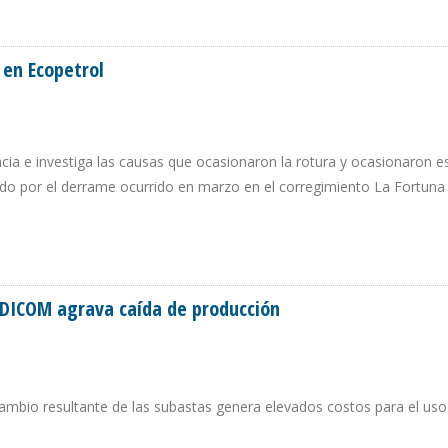
PARA DUPLICAR PRODUCCIÓN DE GAS BOLIVIANO
en Ecopetrol
cia e investiga las causas que ocasionaron la rotura y ocasionaron e
do por el derrame ocurrido en marzo en el corregimiento La Fortuna
AS EN ECOPETROL
 DICOM agrava caída de producción
ambio resultante de las subastas genera elevados costos para el uso 