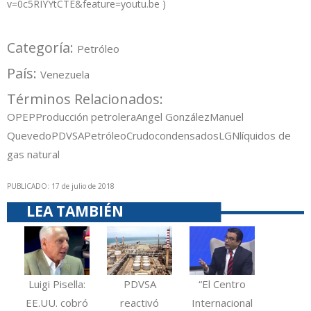
v=0c5RIYYtCTE&feature=youtu.be
)
Categoría:
Petróleo
País:
Venezuela
Términos Relacionados:
OPEP
Producción petrolera
Angel González
Manuel
Quevedo
PDVSA
Petróleo
Crudo
condensados
LGN
líquidos de
gas natural
PUBLICADO: 17 de julio de 2018
LEA TAMBIÉN
Luigi Pisella:
PDVSA
“El Centro
EE.UU. cobró
reactivó
Internacional