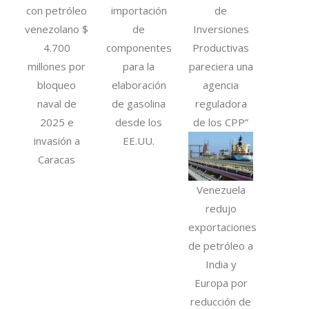
con petróleo
importación
de
venezolano $
de
Inversiones
4.700
componentes
Productivas
millones por
para la
pareciera una
bloqueo
elaboración
agencia
naval de
de gasolina
reguladora
2025 e
desde los
de los CPP”
invasión a
EE.UU.
Caracas
Venezuela
redujo
exportaciones
de petróleo a
India y
Europa por
reducción de