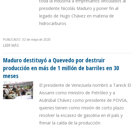
toda la industria a empresarios vinculados al
presidente Nicolás Maduro y poner fin al
legado de Hugo Chávez en materia de
hidrocarburos
PUBLICADO: 02 de mayo de 2020
LEER MÁS
SOBRE “EL GRUPO MILITAR DE DIOSDADO SALIÓ DE PDVSA Y
TARECK Y ASDRÚBAL LLEGARON PARA PRIVATIZARLA”
Maduro destituyó a Quevedo por destruir
producción en más de 1 millón de barriles en 30
meses
El presidente de Venezuela nombró a Tareck El
Aissami como ministro de Petróleo y a
Asdrúbal Chávez como presidente de PDVSA,
quienes tienen como misión de corto plazo
resolver la escasez de gasolina en el país y
frenar la caída de la producción