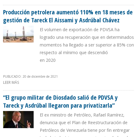
RESCATAR LA INDUSTRIA PETROLERA VENEZOLANA”
Producción petrolera aumentó 110% en 18 meses de
gestión de Tareck El Aissami y Asdrúbal Chávez
El volumen de exportación de PDVSA ha
logrado una recuperación que en determinados
momentos ha llegado a ser superior a 85% con
respecto al mínimo que descendió
en 2020
PUBLICADO: 20 de diciembre de 2021
LEER MÁS
SOBRE PRODUCCIÓN PETROLERA AUMENTÓ 110% EN 18 MESES DE
GESTIÓN DE TARECK EL AISSAMI Y ASDRÚBAL CHÁVEZ
“El grupo militar de Diosdado salió de PDVSA y
Tareck y Asdrúbal llegaron para privatizarla”
El ex ministro de Petróleo, Rafael Ramírez,
denuncia que el Plan de Reestructuración de
Petróleos de Venezuela tiene por fin entregar