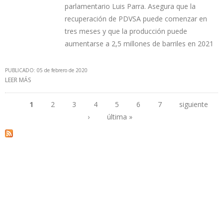
parlamentario Luis Parra. Asegura que la
recuperación de PDVSA puede comenzar en
tres meses y que la producción puede
aumentarse a 2,5 millones de barriles en 2021
PUBLICADO: 05 de febrero de 2020
LEER MÁS
SOBRE “EL MINISTRO QUEVEDO DEBERÍA RENUNCIAR Y HAY QUE
DESMILITARIZAR A LA INDUSTRIA PETROLERA”
1
2
3
4
5
6
7
siguiente
›
última »
Páginas