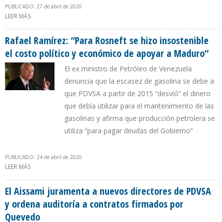
PUBLICADO: 27 de abril de 2020
LEER MÁS
SOBRE MADURO DESTITUYÓ A QUEVEDO POR DESTRUIR
PRODUCCIÓN EN MÁS DE 1 MILLÓN DE BARRILES EN 30 MESES
Rafael Ramírez: “Para Rosneft se hizo insostenible
el costo político y económico de apoyar a Maduro”
El ex ministro de Petróleo de Venezuela
denuncia que la escasez de gasolina se debe a
que PDVSA a partir de 2015 “desvió” el dinero
que debía utilizar para el mantenimiento de las
gasolinas y afirma que producción petrolera se
utiliza “para pagar deudas del Gobierno”
PUBLICADO: 24 de abril de 2020
LEER MÁS
SOBRE RAFAEL RAMÍREZ: “PARA ROSNEFT SE HIZO INSOSTENIBLE EL
COSTO POLÍTICO Y ECONÓMICO DE APOYAR A MADURO”
El Aissami juramenta a nuevos directores de PDVSA
y ordena auditoría a contratos firmados por
Quevedo