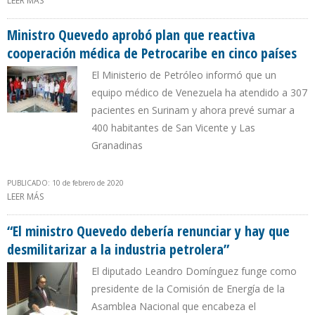
LEER MÁS
SOBRE FALTA DE FINANCIAMIENTO HIZO INVIABLE 14 CONTRATOS
OTORGADOS POR QUEVEDO PARA LEVANTAR LA PRODUCCIÓN DE
PDVSA
Ministro Quevedo aprobó plan que reactiva
cooperación médica de Petrocaribe en cinco países
El Ministerio de Petróleo informó que un
equipo médico de Venezuela ha atendido a 307
pacientes en Surinam y ahora prevé sumar a
400 habitantes de San Vicente y Las
Granadinas
PUBLICADO: 10 de febrero de 2020
LEER MÁS
SOBRE MINISTRO QUEVEDO APROBÓ PLAN QUE REACTIVA
COOPERACIÓN MÉDICA DE PETROCARIBE EN CINCO PAÍSES
“El ministro Quevedo debería renunciar y hay que
desmilitarizar a la industria petrolera”
El diputado Leandro Domínguez funge como
presidente de la Comisión de Energía de la
Asamblea Nacional que encabeza el