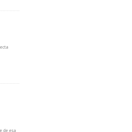
yecta
te de esa