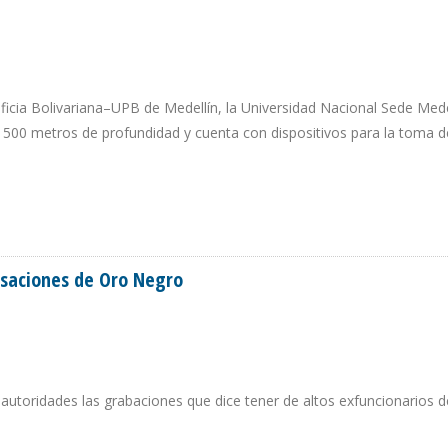
ficia Bolivariana–UPB de Medellín, la Universidad Nacional Sede Mede
 a 500 metros de profundidad y cuenta con dispositivos para la toma d
ACIÓN Y PRODUCCIÓN COSTA AFUERA CON VEHÍCULO SUBMARINO NO TRIPUL
saciones de Oro Negro
autoridades las grabaciones que dice tener de altos exfuncionarios d