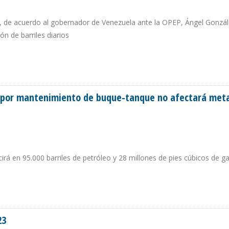
s, de acuerdo al gobernador de Venezuela ante la OPEP, Ángel Gonzále
n de barriles diarios
a por mantenimiento de buque-tanque no afectará met
rá en 95.000 barriles de petróleo y 28 millones de pies cúbicos de g
LERA POR MANTENIMIENTO DE BUQUE-TANQUE NO AFECTARÁ META ANUAL DE
23