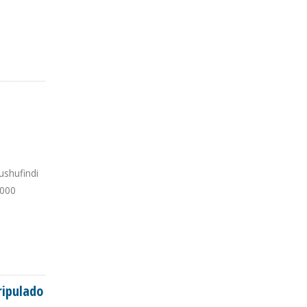
ushufindi
.000
ripulado