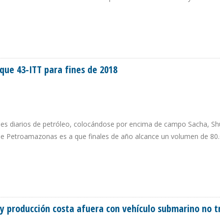
AD AL ZULIA PARA LOGRAR ESTABILIDAD EN MATERIA ENEGÉTICA
que 43-ITT para fines de 2018
iles diarios de petróleo, colocándose por encima de campo Sacha, Sh
 de Petroamazonas es a que finales de año alcance un volumen de 80
OQUE 43-ITT PARA FINES DE 2018
 y producción costa afuera con vehículo submarino no t