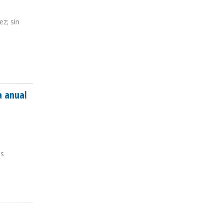
z; sin
a anual
as
 PEMEX