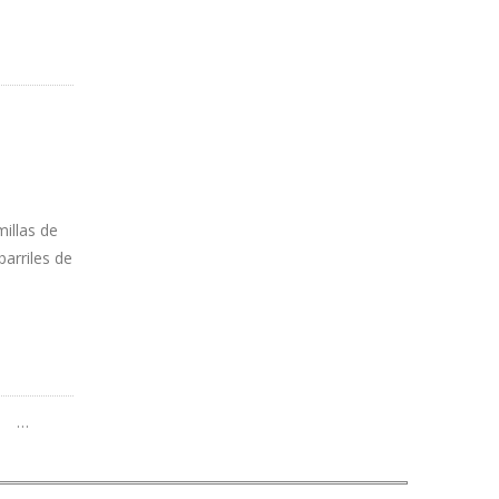
illas de
arriles de
…