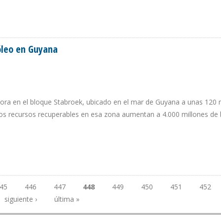
CUSACIONES DE ORO NEGRO
óleo en Guyana
ra en el bloque Stabroek, ubicado en el mar de Guyana a unas 120 m
los recursos recuperables en esa zona aumentan a 4.000 millones de b
ETRÓLEO EN GUYANA
45
446
447
448
449
450
451
452
siguiente ›
última »