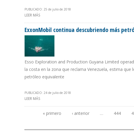
PUBLICADO: 25 de julio de 2018
LEER MÁS
SOBRE PEMEX EMITE COMUNICADO EN RESPUESTA A A
ExxonMobil continua descubriendo más petr
Esso Exploration and Production Guyana Limited operado
la costa en la zona que reclama Venezuela, estima que 
petróleo equivalente
PUBLICADO: 24 de julio de 2018
LEER MÁS
SOBRE EXXONMOBIL CONTINUA DESCUBRIENDO MÁS P
« primero
‹ anterior
…
444
4
Páginas