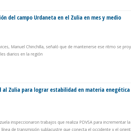
S DE ENERGÍA RENOVABLE
ión del campo Urdaneta en el Zulia en mes y medio
ices, Manuel Chinchilla, señaló que de mantenerse ese ritmo se pro
es diarios en la región
CCIÓN DEL CAMPO URDANETA EN EL ZULIA EN MES Y MEDIO
al Zulia para lograr estabilidad en materia enegética
ezuela inspeccionaron trabajos que realiza PDVSA para incrementar la
 línea de transmisión sublacustre que conecta el occidente y el orien