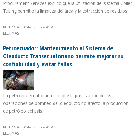
Procurement Services explicó que la utilización del sistema Coiled
Tubing permitió la limpieza del área y la extracción de residuos
PUBLICADO: 20 de marzo de 2018
LEER MÁS
SOBRE ALIANZA DE SPS CON HALLIBURTON FACILITA
ADECUACIÓN DE POZOS PARA INCREMENTO DE PRODUCCIÓN
PETROLERA
Petroecuador: Mantenimiento al Sistema de
Oleoducto Transecuatoriano permite mejorar su
confiabilidad y evitar fallas
La petrolera ecuatoriana dijo que la paralización de las
operaciones de bombeo del oleoducto no afectó la producción
de petróleo del país
PUBLICADO: 20 de marzo de 2018
LEER MÁS
SOBRE PETROECUADOR: MANTENIMIENTO AL SISTEMA DE