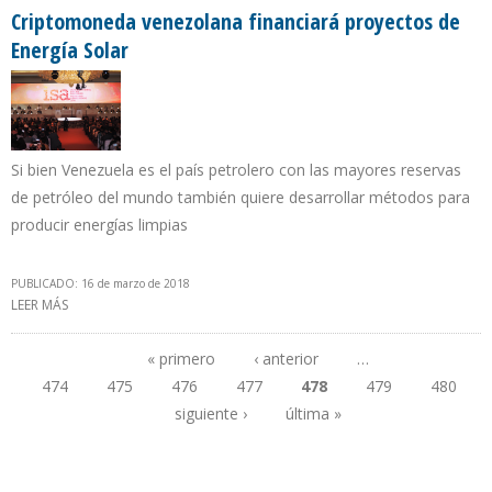
Criptomoneda venezolana financiará proyectos de
Energía Solar
Si bien Venezuela es el país petrolero con las mayores reservas
de petróleo del mundo también quiere desarrollar métodos para
producir energías limpias
PUBLICADO: 16 de marzo de 2018
LEER MÁS
SOBRE CRIPTOMONEDA VENEZOLANA FINANCIARÁ PROYECTOS DE
ENERGÍA SOLAR
« primero
‹ anterior
…
474
475
476
477
478
479
480
Páginas
siguiente ›
última »