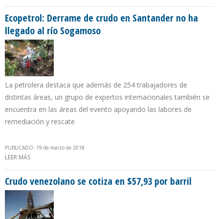
OLEODUCTO TRANSECUATORIANO PERMITE MEJORAR SU
CONFIABILIDAD Y EVITAR FALLAS
Ecopetrol: Derrame de crudo en Santander no ha
llegado al río Sogamoso
La petrolera destaca que además de 254 trabajadores de
distintas áreas, un grupo de expertos internacionales también se
encuentra en las áreas del evento apoyando las labores de
remediación y rescate
PUBLICADO: 19 de marzo de 2018
LEER MÁS
SOBRE ECOPETROL: DERRAME DE CRUDO EN SANTANDER NO HA
LLEGADO AL RÍO SOGAMOSO
Crudo venezolano se cotiza en $57,93 por barril