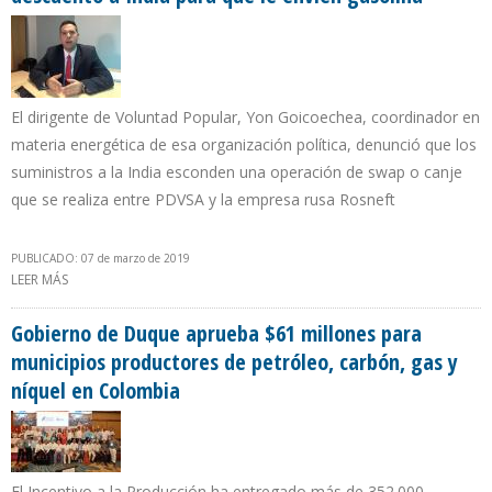
El dirigente de Voluntad Popular, Yon Goicoechea, coordinador en
materia energética de esa organización política, denunció que los
suministros a la India esconden una operación de swap o canje
que se realiza entre PDVSA y la empresa rusa Rosneft
PUBLICADO: 07 de marzo de 2019
LEER MÁS
SOBRE “NICOLÁS MADURO ESTÁ REGALANDO CRUDO CON 40%
DE DESCUENTO A INDIA PARA QUE LE ENVÍEN GASOLINA”
Gobierno de Duque aprueba $61 millones para
municipios productores de petróleo, carbón, gas y
níquel en Colombia
El Incentivo a la Producción ha entregado más de 352.000