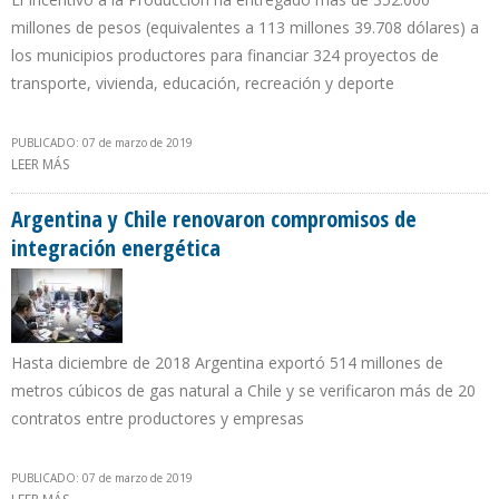
millones de pesos (equivalentes a 113 millones 39.708 dólares) a
los municipios productores para financiar 324 proyectos de
transporte, vivienda, educación, recreación y deporte
PUBLICADO: 07 de marzo de 2019
LEER MÁS
SOBRE GOBIERNO DE DUQUE APRUEBA $61 MILLONES PARA
MUNICIPIOS PRODUCTORES DE PETRÓLEO, CARBÓN, GAS Y
NÍQUEL EN COLOMBIA
Argentina y Chile renovaron compromisos de
integración energética
Hasta diciembre de 2018 Argentina exportó 514 millones de
metros cúbicos de gas natural a Chile y se verificaron más de 20
contratos entre productores y empresas
PUBLICADO: 07 de marzo de 2019