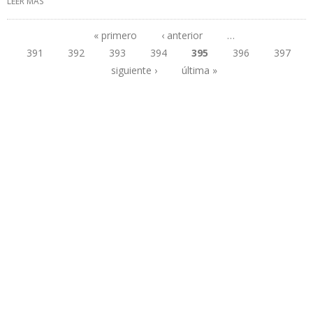
LEER MÁS
SOBRE YPFB VENDERÁ A EMPRESAS DE GAS DE PARAGUAY HASTA
3.000 TONELADAS MÉTRICAS MENSUALES DE GLP
« primero
‹ anterior
…
391
392
393
394
395
396
397
Páginas
siguiente ›
última »