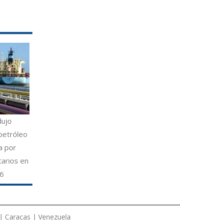
dujo
petróleo
a por
tarios en
26
 | Caracas | Venezuela