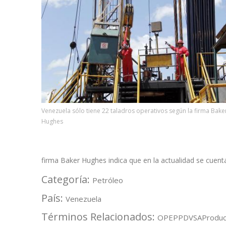
Venezuela sólo tiene 22 taladros operativos según la firma Bake
Hughes
firma Baker Hughes indica que en la actualidad se cuen
Categoría:
Petróleo
País:
Venezuela
Términos Relacionados:
OPEP
PDVSA
Produc