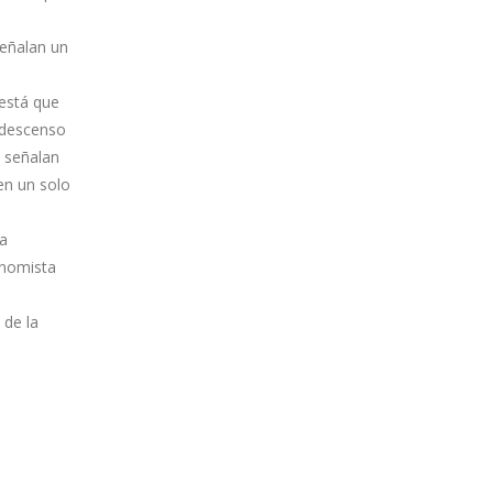
eñalan un
 está que
n descenso
s señalan
en un solo
ia
onomista
 de la