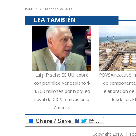
PUBLICADO: 10 de abril de 2019
LEA TAMBIÉN
Luigi Pisella: EE.UU. cobró
PDVSA reactivó i
con petróleo venezolano $
de componentes
4.700 millones por bloqueo
elaboración de 
naval de 2025 e invasión a
desde los E
Caracas
Copyright 2019. | Tod