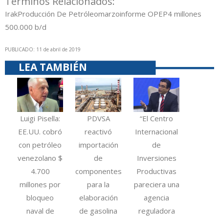
Términos Relacionados:
Irak
Producción De Petróleo
marzo
informe OPEP
4 millones
500.000 b/d
PUBLICADO: 11 de abril de 2019
LEA TAMBIÉN
Luigi Pisella:
PDVSA
“El Centro
EE.UU. cobró
reactivó
Internacional
con petróleo
importación
de
venezolano $
de
Inversiones
4.700
componentes
Productivas
millones por
para la
pareciera una
bloqueo
elaboración
agencia
naval de
de gasolina
reguladora