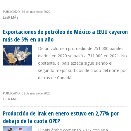
PUBLICADO: 15 de marzo de 2022
LEER MÁS
SOBRE PRODUCCIÓN DE IRAK SUBIÓ A 4,2 MILLONES B/D EN
FEBRERO
Exportaciones de petróleo de México a EEUU cayeron
más de 5% en un año
De un volumen promedio de 751.000 barriles
diarios en 2020 se pasó a 711.000 en 2021. No
obstante, el país azteca sigue siendo el
segundo mejor surtidos de crudo del norte por
detrás de Canadá
PUBLICADO: 02 de marzo de 2022
LEER MÁS
SOBRE EXPORTACIONES DE PETRÓLEO DE MÉXICO A EEUU
CAYERON MÁS DE 5% EN UN AÑO
Producción de Irak en enero estuvo en 2,77% por
debajo de la cuota OPEP
El país árabe comenzó 2022 con una