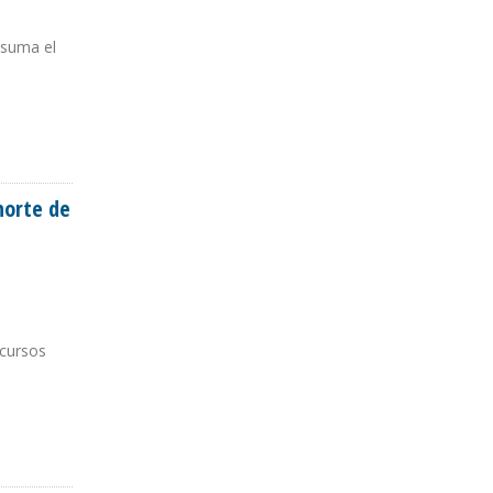
 suma el
norte de
ecursos
 SUCRE