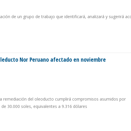
eación de un grupo de trabajo que identificará, analizará y sugerirá ac
 REFINACIÓN Y PETROQUÍMICA
Oleducto Nor Peruano afectado en noviembre
ara remediación del oleoducto cumplirá compromisos asumidos por
 de 30.000 soles, equivalentes a 9.316 dólares
DEL OLEDUCTO NOR PERUANO AFECTADO EN NOVIEMBRE