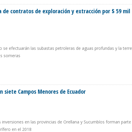
de contratos de exploración y extracción por $ 59 mil
 se efectuarán las subastas petroleras de aguas profundas y la terre
as someras
A DE CONTRATOS DE EXPLORACIÓN Y EXTRACCIÓN POR $ 59 MIL MILLONES
 en siete Campos Menores de Ecuador
s inversiones en las provincias de Orellana y Sucumbíos forman parte 
rífero en el 2018