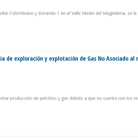
aribe Colombiano y Boranda-1 en el Valle Medio del Magdalena, se le
E PETRÓLEO DEL AÑO
ia de exploración y explotación de Gas No Asociado al 
entar producción de petróleo y gas debido a que no cuenta con los r
CENCIA DE EXPLORACIÓN Y EXPLOTACIÓN DE GAS NO ASOCIADO AL NORTE DE