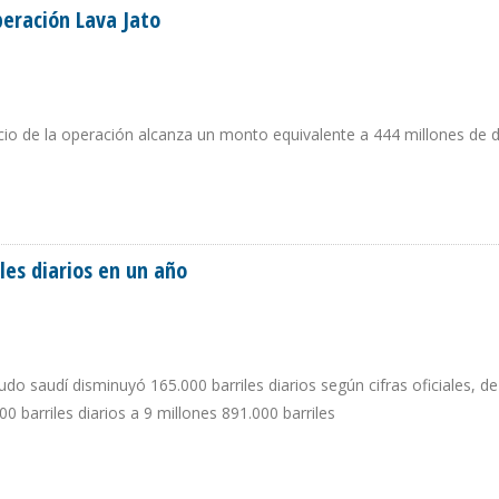
eración Lava Jato
nicio de la operación alcanza un monto equivalente a 444 millones de 
 OPERACIÓN LAVA JATO
les diarios en un año
do saudí disminuyó 165.000 barriles diarios según cifras oficiales, d
 barriles diarios a 9 millones 891.000 barriles
RRILES DIARIOS EN UN AÑO