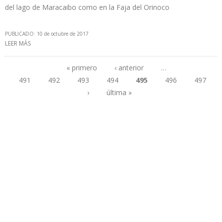
del lago de Maracaibo como en la Faja del Orinoco
PUBLICADO: 10 de octubre de 2017
LEER MÁS
SOBRE MANUEL CHINCHILLA: ESTAMOS TRABAJANDO PARA
LEVANTAR PRODUCCIÓN EN VENEZUELA
« primero
‹ anterior
…
491
492
493
494
495
496
497
Páginas
›
última »