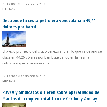
PUBLICADO: 08 de diciembre de 2017
LEER MÁS
SOBRE ECOANALÍTICA: INGRESOS PETROLEROS DE VENEZUELA
CAERÁN $ 1.800 MILLONES EN 2018 POR DESPLOME DE
PRODUCCIÓN
Desciende la cesta petrolera venezolana a 49,41
dólares por barril
El precio promedio del crudo venezolano en lo que va de año se
ubica en 44,26 dólares por barril, quedando en la misma
cotización que la semana anterior
PUBLICADO: 08 de diciembre de 2017
LEER MÁS
SOBRE DESCIENDE LA CESTA PETROLERA VENEZOLANA A 49,41
DÓLARES POR BARRIL
PDVSA y Sindicatos difieren sobre operatividad de
Plantas de craqueo catalítico de Cardón y Amuay