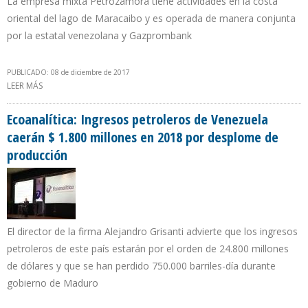
La empresa mixta Petrozamora tiene actividades en la costa
oriental del lago de Maracaibo y es operada de manera conjunta
por la estatal venezolana y Gazprombank
PUBLICADO: 08 de diciembre de 2017
LEER MÁS
SOBRE PDVSA REFUERZA SEGURIDAD PARA EVITAR HURTOS EN
CAMPO PETROLERO OPERADO POR EMPRESA RUSA
Ecoanalítica: Ingresos petroleros de Venezuela
caerán $ 1.800 millones en 2018 por desplome de
producción
El director de la firma Alejandro Grisanti advierte que los ingresos
petroleros de este país estarán por el orden de 24.800 millones
de dólares y que se han perdido 750.000 barriles-día durante
gobierno de Maduro