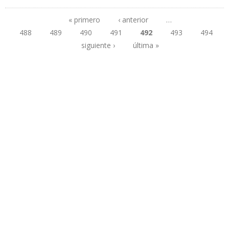
EQUIPOS PETROLEROS RUSOS PARA INCREMENTAR PRODUCCIÓN
EN VENEZUELA
« primero
‹ anterior
…
488
489
490
491
492
493
494
Páginas
siguiente ›
última »