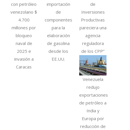
con petróleo
importación
de
venezolano $
de
Inversiones
4.700
componentes
Productivas
millones por
para la
pareciera una
bloqueo
elaboración
agencia
naval de
de gasolina
reguladora
2025 e
desde los
de los CPP”
invasión a
EE.UU.
Caracas
Venezuela
redujo
exportaciones
de petróleo a
India y
Europa por
reducción de