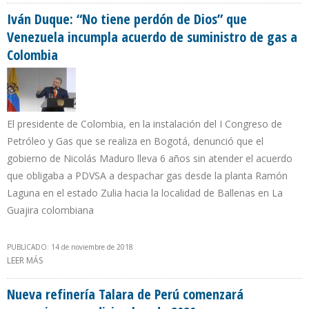
COLOMBIA”
Iván Duque: “No tiene perdón de Dios” que
Venezuela incumpla acuerdo de suministro de gas a
Colombia
El presidente de Colombia, en la instalación del I Congreso de
Petróleo y Gas que se realiza en Bogotá, denunció que el
gobierno de Nicolás Maduro lleva 6 años sin atender el acuerdo
que obligaba a PDVSA a despachar gas desde la planta Ramón
Laguna en el estado Zulia hacia la localidad de Ballenas en La
Guajira colombiana
PUBLICADO: 14 de noviembre de 2018
LEER MÁS
SOBRE IVÁN DUQUE: “NO TIENE PERDÓN DE DIOS” QUE VENEZUELA
INCUMPLA ACUERDO DE SUMINISTRO DE GAS A COLOMBIA
Nueva refinería Talara de Perú comenzará