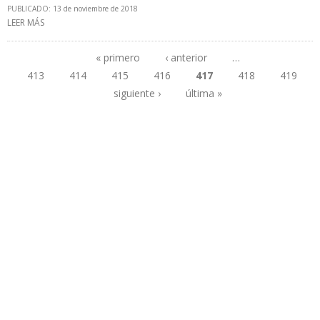
PUBLICADO: 13 de noviembre de 2018
LEER MÁS
SOBRE ARABIA SAUDITA PRODUJO 10 MILLONES 642.000 B/D DE
CRUDO EN OCTUBRE
« primero
‹ anterior
…
413
414
415
416
417
418
419
Páginas
siguiente ›
última »