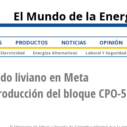
Pasar al
contenido
El Mundo de la Ener
principal
S
PRODUCTOS
NOTICIAS
OPINIÓN
Electricidad
Energías Alternativas
Laboral Y Seguridad
do liviano en Meta
roducción del bloque CPO-5
El Ministerio de Minas y Energía de Colombia informó que la e