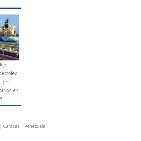
dujo
petróleo
a por
tarios en
26
 | Caracas | Venezuela