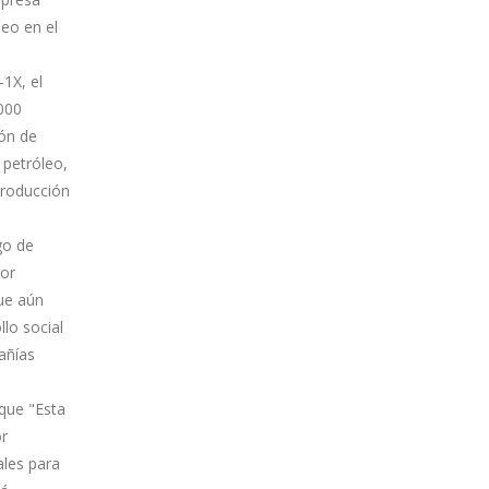
eo en el
1X, el
000
ión de
 petróleo,
producción
go de
por
que aún
lo social
añías
que "Esta
or
ales para