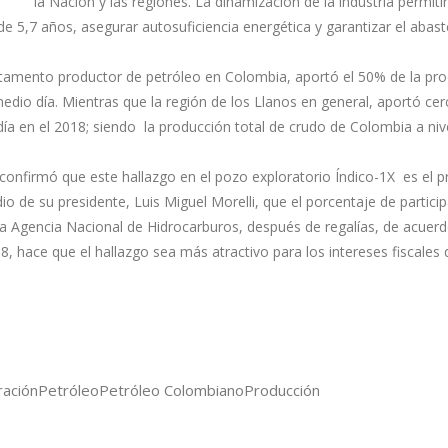
la Nación y las regiones. La dinamización de la industria permiti
de 5,7 años, asegurar autosuficiencia energética y garantizar el abas
rtamento productor de petróleo en Colombia, aportó el 50% de la pr
edio día. Mientras que la región de los Llanos en general, aportó cer
ía en el 2018; siendo la producción total de crudo de Colombia a niv
onfirmó que este hallazgo en el pozo exploratorio Índico-1X es el p
o de su presidente, Luis Miguel Morelli, que el porcentaje de particip
la Agencia Nacional de Hidrocarburos, después de regalías, de acuerd
 hace que el hallazgo sea más atractivo para los intereses fiscales 
ración
Petróleo
Petróleo Colombiano
Producción