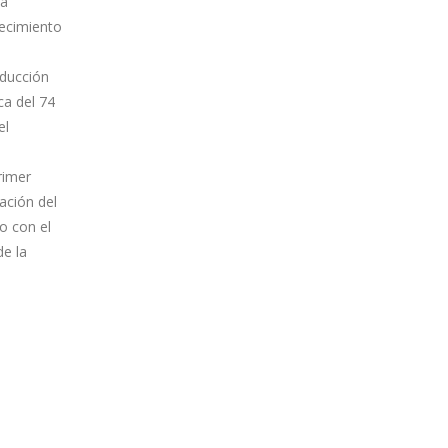
rá
tecimiento
oducción
ca del 74
el
rimer
ación del
o con el
de la