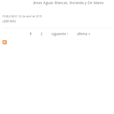
áreas Aguas Blancas, Boranda y De Mares
PUBLICADO: 02 de abril de 2019
LEER MÁS
SOBRE ANH PREVÉ INVERSIONES POR $ 150 MILLONES POR
NEGOCIOS ENTRE ECOPETROL Y PAREX
1
2
siguiente ›
última »
Páginas