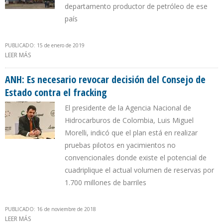
departamento productor de petróleo de ese
país
PUBLICADO: 15 de enero de 2019
LEER MÁS
SOBRE NUEVO HALLAZGO DE CRUDO LIVIANO EN META
COLOMBIANO ELEVARÁ PRODUCCIÓN DEL BLOQUE CPO-5 A MÁS
7.000 B/D
ANH: Es necesario revocar decisión del Consejo de
Estado contra el fracking
El presidente de la Agencia Nacional de
Hidrocarburos de Colombia, Luis Miguel
Morelli, indicó que el plan está en realizar
pruebas pilotos en yacimientos no
convencionales donde existe el potencial de
cuadriplique el actual volumen de reservas por
1.700 millones de barriles
PUBLICADO: 16 de noviembre de 2018
LEER MÁS
SOBRE ANH: ES NECESARIO REVOCAR DECISIÓN DEL CONSEJO DE