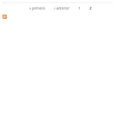
ALCANCE $ 4.500 MILLONES DURANTE 2018
« primero
‹ anterior
1
2
Páginas