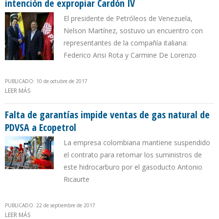
intención de expropiar Cardón IV
El presidente de Petróleos de Venezuela,
Nelson Martínez, sostuvo un encuentro con
representantes de la compañía italiana:
Federico Arisi Rota y Carmine De Lorenzo
PUBLICADO: 10 de octubre de 2017
LEER MÁS
SOBRE PDVSA REITERÓ A EMPRESA ENI QUE NO EXISTE INTENCIÓN
DE EXPROPIAR CARDÓN IV
Falta de garantías impide ventas de gas natural de
PDVSA a Ecopetrol
La empresa colombiana mantiene suspendido
el contrato para retomar los suministros de
este hidrocarburo por el gasoducto Antonio
Ricaurte
PUBLICADO: 22 de septiembre de 2017
LEER MÁS
SOBRE FALTA DE GARANTÍAS IMPIDE VENTAS DE GAS NATURAL DE