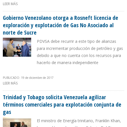
LEER MÁS
SOBRE PROGRAMA DE NACIONES UNIDAS PARA EL DESARROLLO
EVALUARÁ TÉCNICAMENTE CINCO PROYECTOS GESTIONADOS POR
PETROECUADOR
Gobierno Venezolano otorga a Rosneft licencia de
exploración y explotación de Gas No Asociado al
norte de Sucre
PDVSA debe recurrir a este tipo de alianzas
para incrementar producción de petróleo y gas
debido a que no cuenta con los recursos para
hacerlo de manera independiente
PUBLICADO: 19 de diciembre de 2017
LEER MÁS
SOBRE GOBIERNO VENEZOLANO OTORGA A ROSNEFT LICENCIA DE
EXPLORACIÓN Y EXPLOTACIÓN DE GAS NO ASOCIADO AL NORTE
DE SUCRE
Trinidad y Tobago solicita Venezuela agilizar
términos comerciales para explotación conjunta de
gas
El ministro de Energía trinitario, Franklin Khan,