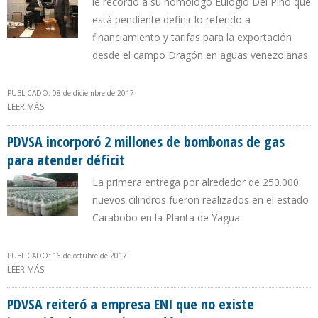
le recordó a su homólogo Eulogio Del Pino que
está pendiente definir lo referido a
financiamiento y tarifas para la exportación
desde el campo Dragón en aguas venezolanas
PUBLICADO: 08 de diciembre de 2017
LEER MÁS
SOBRE TRINIDAD Y TOBAGO SOLICITA VENEZUELA AGILIZAR
TÉRMINOS COMERCIALES PARA EXPLOTACIÓN CONJUNTA DE GAS
PDVSA incorporó 2 millones de bombonas de gas
para atender déficit
La primera entrega por alrededor de 250.000
nuevos cilindros fueron realizados en el estado
Carabobo en la Planta de Yagua
PUBLICADO: 16 de octubre de 2017
LEER MÁS
SOBRE PDVSA INCORPORÓ 2 MILLONES DE BOMBONAS DE GAS
PARA ATENDER DÉFICIT
PDVSA reiteró a empresa ENI que no existe