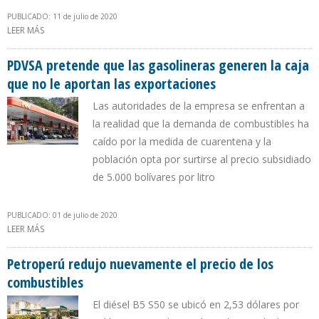
PUBLICADO: 11 de julio de 2020
LEER MÁS
SOBRE ECUADOR ESTRENA ESQUEMA DE VENTA DE GASOLINA Y
FIJA PRECIO SUGERIDO EN $ 0,49 POR LITRO
PDVSA pretende que las gasolineras generen la caja
que no le aportan las exportaciones
Las autoridades de la empresa se enfrentan a
la realidad que la demanda de combustibles ha
caído por la medida de cuarentena y la
población opta por surtirse al precio subsidiado
de 5.000 bolívares por litro
PUBLICADO: 01 de julio de 2020
LEER MÁS
SOBRE PDVSA PRETENDE QUE LAS GASOLINERAS GENEREN LA CAJA
QUE NO LE APORTAN LAS EXPORTACIONES
Petroperú redujo nuevamente el precio de los
combustibles
El diésel B5 S50 se ubicó en 2,53 dólares por