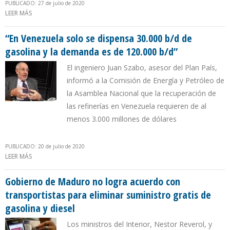
PUBLICADO: 27 de julio de 2020
LEER MÁS
SOBRE 95% DEL CONSUMO DE GASOLINA EN VENEZUELA ES CON
PRECIO SUBSIDIADO
“En Venezuela solo se dispensa 30.000 b/d de
gasolina y la demanda es de 120.000 b/d”
El ingeniero Juan Szabo, asesor del Plan País,
informó a la Comisión de Energía y Petróleo de
la Asamblea Nacional que la recuperación de
las refinerías en Venezuela requieren de al
menos 3.000 millones de dólares
PUBLICADO: 20 de julio de 2020
LEER MÁS
SOBRE “EN VENEZUELA SOLO SE DISPENSA 30.000 B/D DE
GASOLINA Y LA DEMANDA ES DE 120.000 B/D”
Gobierno de Maduro no logra acuerdo con
transportistas para eliminar suministro gratis de
gasolina y diesel
Los ministros del Interior, Nestor Reverol, y