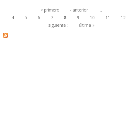
CANGREJERA EN VERACRUZ
« primero
‹ anterior
…
4
5
6
7
8
9
10
11
12
Páginas
siguiente ›
última »