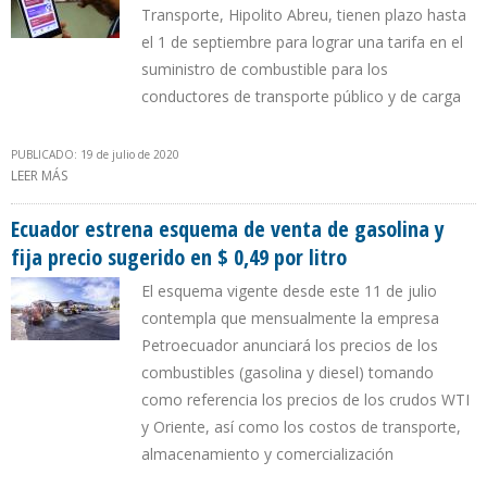
Transporte, Hipolito Abreu, tienen plazo hasta
el 1 de septiembre para lograr una tarifa en el
suministro de combustible para los
conductores de transporte público y de carga
PUBLICADO: 19 de julio de 2020
LEER MÁS
SOBRE GOBIERNO DE MADURO NO LOGRA ACUERDO CON
TRANSPORTISTAS PARA ELIMINAR SUMINISTRO GRATIS DE
GASOLINA Y DIESEL
Ecuador estrena esquema de venta de gasolina y
fija precio sugerido en $ 0,49 por litro
El esquema vigente desde este 11 de julio
contempla que mensualmente la empresa
Petroecuador anunciará los precios de los
combustibles (gasolina y diesel) tomando
como referencia los precios de los crudos WTI
y Oriente, así como los costos de transporte,
almacenamiento y comercialización