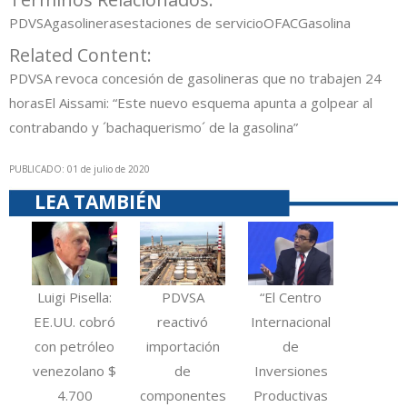
PDVSA
gasolineras
estaciones de servicio
OFAC
Gasolina
Related Content:
PDVSA revoca concesión de gasolineras que no trabajen 24
horas
El Aissami: “Este nuevo esquema apunta a golpear al
contrabando y ´bachaquerismo´ de la gasolina”
PUBLICADO: 01 de julio de 2020
LEA TAMBIÉN
Luigi Pisella:
PDVSA
“El Centro
EE.UU. cobró
reactivó
Internacional
con petróleo
importación
de
venezolano $
de
Inversiones
4.700
componentes
Productivas