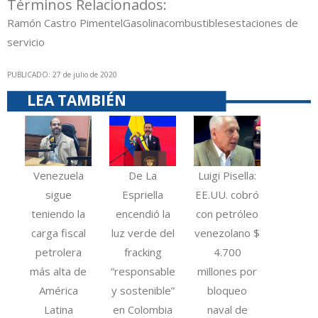
Términos Relacionados:
Ramón Castro Pimentel
Gasolina
combustibles
estaciones de
servicio
PUBLICADO: 27 de julio de 2020
LEA TAMBIÉN
Venezuela
De La
Luigi Pisella:
sigue
Espriella
EE.UU. cobró
teniendo la
encendió la
con petróleo
carga fiscal
luz verde del
venezolano $
petrolera
fracking
4.700
más alta de
“responsable
millones por
América
y sostenible”
bloqueo
Latina
en Colombia
naval de