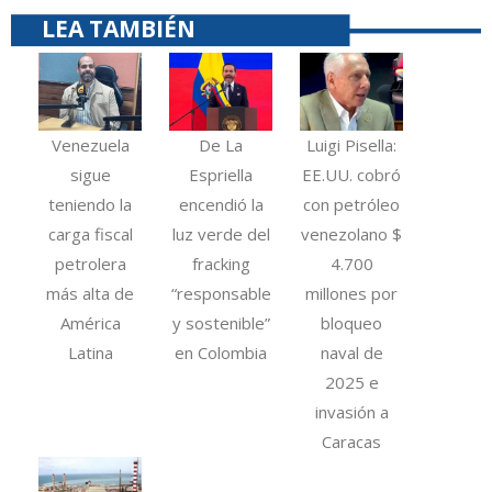
LEA TAMBIÉN
Venezuela
De La
Luigi Pisella:
sigue
Espriella
EE.UU. cobró
teniendo la
encendió la
con petróleo
carga fiscal
luz verde del
venezolano $
petrolera
fracking
4.700
más alta de
“responsable
millones por
América
y sostenible”
bloqueo
Latina
en Colombia
naval de
2025 e
invasión a
Caracas