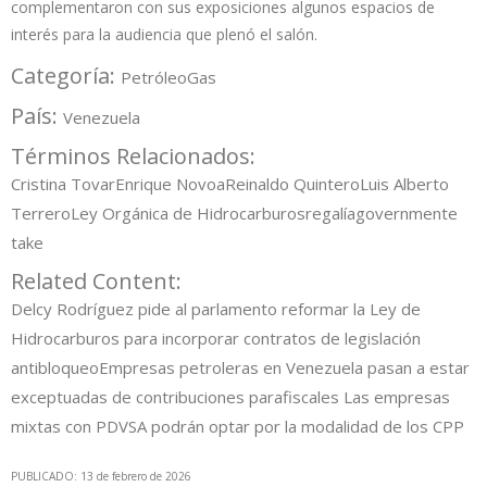
complementaron con sus exposiciones algunos espacios de
interés para la audiencia que plenó el salón.
Categoría:
Petróleo
Gas
País:
Venezuela
Términos Relacionados:
Cristina Tovar
Enrique Novoa
Reinaldo Quintero
Luis Alberto
Terrero
Ley Orgánica de Hidrocarburos
regalía
governmente
take
Related Content:
Delcy Rodríguez pide al parlamento reformar la Ley de
Hidrocarburos para incorporar contratos de legislación
antibloqueo
Empresas petroleras en Venezuela pasan a estar
exceptuadas de contribuciones parafiscales
Las empresas
mixtas con PDVSA podrán optar por la modalidad de los CPP
PUBLICADO: 13 de febrero de 2026