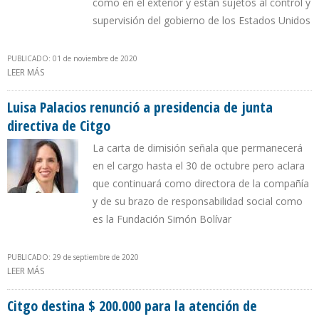
como en el exterior y están sujetos al control y
supervisión del gobierno de los Estados Unidos
PUBLICADO: 01 de noviembre de 2020
LEER MÁS
SOBRE AUTORIDADES DE CITGO ASEGURAN QUE REGULACIÓN
ANTI CORRUPCIÓN DE EEUU PROHIBE FINANCIMIENTO AL
PARTIDO VOLUNTAD POPULAR
Luisa Palacios renunció a presidencia de junta
directiva de Citgo
La carta de dimisión señala que permanecerá
en el cargo hasta el 30 de octubre pero aclara
que continuará como directora de la compañía
y de su brazo de responsabilidad social como
es la Fundación Simón Bolívar
PUBLICADO: 29 de septiembre de 2020
LEER MÁS
SOBRE LUISA PALACIOS RENUNCIÓ A PRESIDENCIA DE JUNTA
DIRECTIVA DE CITGO
Citgo destina $ 200.000 para la atención de