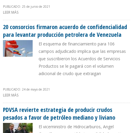
PUBLICADO: 25 de junio de 2021
LEER MÁS
SOBRE GOBIERNO ARGENTINO ELABORA PROYECTO DE LEY DE
INVERSIÓN EN HIDROCARBUROS
20 consorcios firmaron acuerdo de confidencialidad
para levantar producción petrolera de Venezuela
El esquema de financiamiento para 106
campos adjudicado implica que las empresas
que suscribieron los Acuerdos de Servicios
Productos se le pagará con el volumen
adicional de crudo que extraigan
PUBLICADO: 24 de mayo de 2021
LEER MÁS
SOBRE 20 CONSORCIOS FIRMARON ACUERDO DE
CONFIDENCIALIDAD PARA LEVANTAR PRODUCCIÓN PETROLERA DE
VENEZUELA
PDVSA revierte estrategia de producir crudos
pesados a favor de petróleo mediano y liviano
El viceministro de Hidrocarburos, Angel