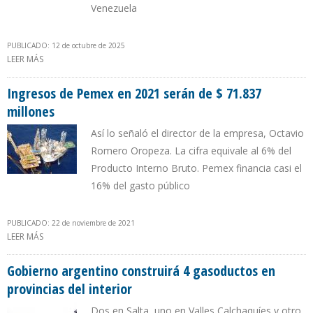
Venezuela
PUBLICADO: 12 de octubre de 2025
LEER MÁS
SOBRE FONDO PETROLIA SUMA 500 INVERSIONISTAS EN SU
PRIMERA QUINCENA EN LA BOLSA DE VALORES DE CARACAS
Ingresos de Pemex en 2021 serán de $ 71.837
millones
Así lo señaló el director de la empresa, Octavio
Romero Oropeza. La cifra equivale al 6% del
Producto Interno Bruto. Pemex financia casi el
16% del gasto público
PUBLICADO: 22 de noviembre de 2021
LEER MÁS
SOBRE INGRESOS DE PEMEX EN 2021 SERÁN DE $ 71.837 MILLONES
Gobierno argentino construirá 4 gasoductos en
provincias del interior
Dos en Salta, uno en Valles Calchaquíes y otro