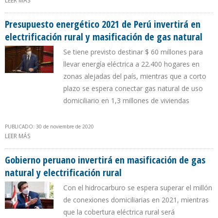
LEER MÁS
SOBRE GOBIERNO PERUANO LE DARÁ PRIORIDAD AL PROCESO DE
MASIFICACIÓN DE GAS NATURAL
Presupuesto energético 2021 de Perú invertirá en
electrificación rural y masificación de gas natural
Se tiene previsto destinar $ 60 millones para
llevar energía eléctrica a 22.400 hogares en
zonas alejadas del país, mientras que a corto
plazo se espera conectar gas natural de uso
domiciliario en 1,3 millones de viviendas
PUBLICADO: 30 de noviembre de 2020
LEER MÁS
SOBRE PRESUPUESTO ENERGÉTICO 2021 DE PERÚ INVERTIRÁ EN
ELECTRIFICACIÓN RURAL Y MASIFICACIÓN DE GAS NATURAL
Gobierno peruano invertirá en masificación de gas
natural y electrificación rural
Con el hidrocarburo se espera superar el millón
de conexiones domiciliarias en 2021, mientras
que la cobertura eléctrica rural será