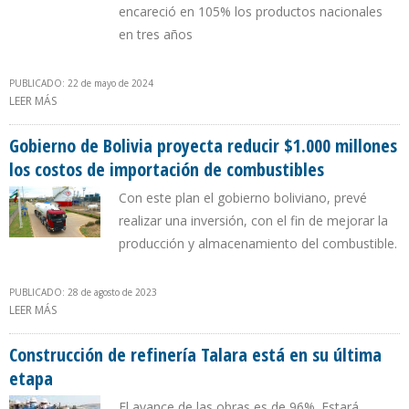
encareció en 105% los productos nacionales
en tres años
PUBLICADO: 22 de mayo de 2024
LEER MÁS
SOBRE CONINDUSTRIA ADVIERTE QUE FALTA DE DIESEL PERJUDICÓ
A 44% DE LAS FÁBRICAS DURANTE PRIMER TRIMESTRE DE 2024
Gobierno de Bolivia proyecta reducir $1.000 millones
los costos de importación de combustibles
Con este plan el gobierno boliviano, prevé
realizar una inversión, con el fin de mejorar la
producción y almacenamiento del combustible.
PUBLICADO: 28 de agosto de 2023
LEER MÁS
SOBRE GOBIERNO DE BOLIVIA PROYECTA REDUCIR $1.000
MILLONES LOS COSTOS DE IMPORTACIÓN DE COMBUSTIBLES
Construcción de refinería Talara está en su última
etapa
El avance de las obras es de 96%. Estará