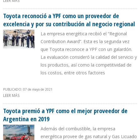
LEER MÁS
SOBRE CONSUMO DE COMBUSTIBLE DE AVIONES EN VENEZUELA
CAYÓ 66%
Toyota reconoció a YPF como un proveedor de
excelencia y por su contribución al negocio regional
La empresa energética recibió el “Regional
Contribution Award”. Esta es la segunda vez
que Toyota reconoce a YPF con un galardón.
La evaluación consideró la calidad del servicio y
los productos, así como la competitividad de
los costos, entre otros factores
PUBLICADO: 07 de mayo de 2021
LEER MÁS
SOBRE TOYOTA RECONOCIÓ A YPF COMO UN PROVEEDOR DE
EXCELENCIA Y POR SU CONTRIBUCIÓN AL NEGOCIO REGIONAL
Toyota premió a YPF como el mejor proveedor de
Argentina en 2019
Además del combustible, la empresa
energética provee de gas natural y Gas Licuado