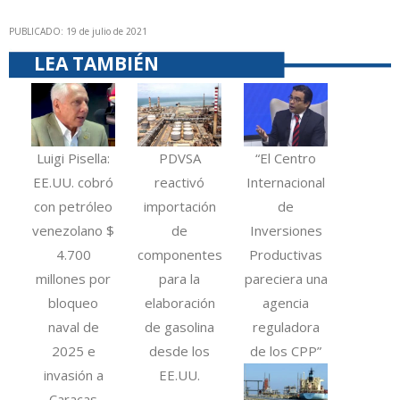
PUBLICADO: 19 de julio de 2021
LEA TAMBIÉN
Luigi Pisella:
PDVSA
“El Centro
EE.UU. cobró
reactivó
Internacional
con petróleo
importación
de
venezolano $
de
Inversiones
4.700
componentes
Productivas
millones por
para la
pareciera una
bloqueo
elaboración
agencia
naval de
de gasolina
reguladora
2025 e
desde los
de los CPP”
invasión a
EE.UU.
Caracas