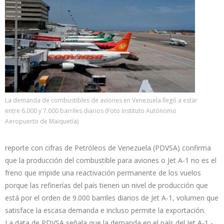
La demanda de combustibles de aviones en Venezuela llegó a estar
entre 6.000 y 7.000 barriles diarios (Foto Instituto Autónomo
Aeropuerto de Maiquetía)
reporte con cifras de Petróleos de Venezuela (PDVSA) confirma
que la producción del combustible para aviones o Jet A-1 no es el
freno que impide una reactivación permanente de los vuelos
porque las refinerías del país tienen un nivel de producción que
está por el orden de 9.000 barriles diarios de Jet A-1, volumen que
satisface la escasa demanda e incluso permite la exportación.
La data de PDVSA señala que la demanda en el país del Jet A-1 -