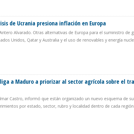
OL GARANTIZA SUMINISTRO DE LGN AL MERCADO VENEZOLANO
risis de Ucrania presiona inflación en Europa
 Antero Alvarado. Otras alternativas de Europa para el suministro de 
tados Unidos, Qatar y Australia y el uso de renovables y energía nucl
R CRISIS DE UCRANIA PRESIONA INFLACIÓN EN EUROPA
liga a Maduro a priorizar al sector agrícola sobre el tr
, Wilmar Castro, informó que están organizado un nuevo esquema de su
rimientos por estado, sector, rubro y localidad dentro de cada región
 OBLIGA A MADURO A PRIORIZAR AL SECTOR AGRÍCOLA SOBRE EL TRANSPORTE P