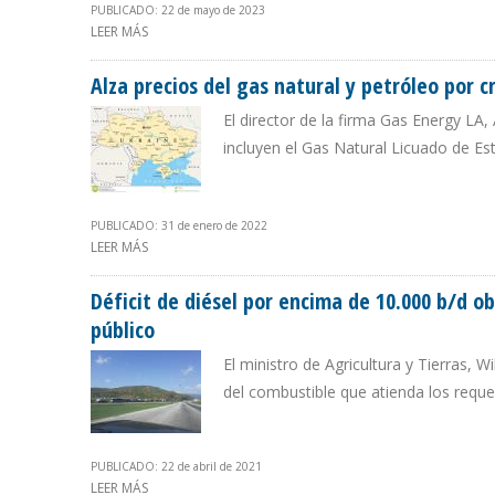
PUBLICADO: 22 de mayo de 2023
LEER MÁS
SOBRE EXPORTACIÓN DE CARDÓN IV PARA ENI Y REPS
Alza precios del gas natural y petróleo por c
El director de la firma Gas Energy LA,
incluyen el Gas Natural Licuado de Es
PUBLICADO: 31 de enero de 2022
LEER MÁS
SOBRE ALZA PRECIOS DEL GAS NATURAL Y PETRÓLEO PO
Déficit de diésel por encima de 10.000 b/d ob
público
El ministro de Agricultura y Tierras
del combustible que atienda los reque
PUBLICADO: 22 de abril de 2021
LEER MÁS
SOBRE DÉFICIT DE DIÉSEL POR ENCIMA DE 10.000 B/D