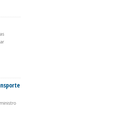
gas
ear
ansporte
ministro
ÚBLICO