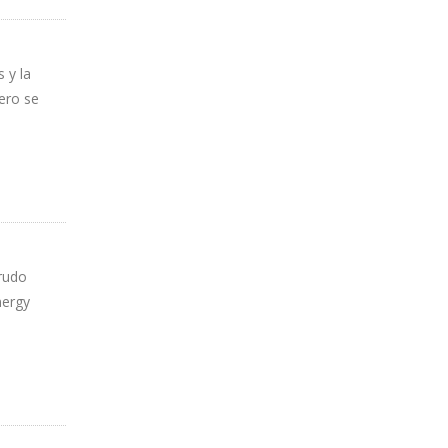
 y la
ero se
crudo
nergy