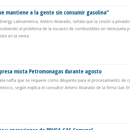
ue mantiene a la gente sin consumir gasolina”
 Energy Latinamerica, Antero Alvarado, señala que la cesión a privados
 resolviendo el problema de la escasez de combustibles en Venezuela p
iste en la venta
ORQUE MANTIENE A LA GENTE SIN CONSUMIR GASOLINA”
empresa mixta Petromonagas durante agosto
ela nafta que se requiere como diluyente para el procesamiento de 
rinoco, según explica el consultor Antero Alvarado de la firma Gas E
EN EMPRESA MIXTA PETROMONAGAS DURANTE AGOSTO