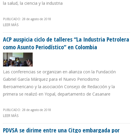
la salud, la ciencia y la industria
PUBLICADO: 28 de agosto de 2018
LEER MÁS
SOBRE AGREGAN COMPONENTE CON EL NÚCLEO DEL REACTOR
NUCLEAR RA10 EN CONSTRUCCIÓN EN CENTRO ATÓMICO DE
ARGENTINA
ACP auspicia ciclo de talleres “La Industria Petrolera
como Asunto Periodístico” en Colombia
Las conferencias se organizan en alianza con la Fundación
Gabriel García Márquez para el Nuevo Periodismo
Iberoamericano y la asociación Consejo de Redacción y la
primera se realizó en Yopal, departamento de Casanare
PUBLICADO: 28 de agosto de 2018
LEER MÁS
SOBRE ACP AUSPICIA CICLO DE TALLERES “LA INDUSTRIA
PETROLERA COMO ASUNTO PERIODÍSTICO” EN COLOMBIA
PDVSA se dirime entre una Citgo embargada por