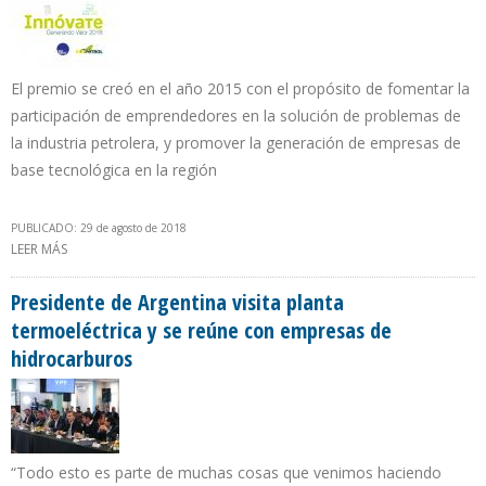
El premio se creó en el año 2015 con el propósito de fomentar la
participación de emprendedores en la solución de problemas de
la industria petrolera, y promover la generación de empresas de
base tecnológica en la región
PUBLICADO: 29 de agosto de 2018
LEER MÁS
SOBRE ECOPETROL Y UNIRED LANZAN CONCURSO INNÓVATE
2018 PARA MEJORAS TECNOLÓGICAS EN SECTOR DE
HIDROCARBUROS
Presidente de Argentina visita planta
termoeléctrica y se reúne con empresas de
hidrocarburos
“Todo esto es parte de muchas cosas que venimos haciendo