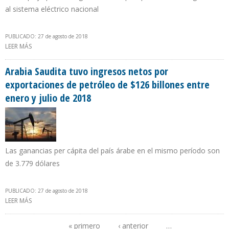
al sistema eléctrico nacional
PUBLICADO: 27 de agosto de 2018
LEER MÁS
SOBRE INAUGURAN PARQUE EÓLICO LA CASTELLANA EN
VILLARINO, ARGENTINA
Arabia Saudita tuvo ingresos netos por
exportaciones de petróleo de $126 billones entre
enero y julio de 2018
Las ganancias per cápita del país árabe en el mismo período son
de 3.779 dólares
PUBLICADO: 27 de agosto de 2018
LEER MÁS
SOBRE ARABIA SAUDITA TUVO INGRESOS NETOS POR
EXPORTACIONES DE PETRÓLEO DE $126 BILLONES ENTRE ENERO Y
JULIO DE 2018
« primero
‹ anterior
…