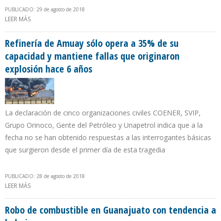
PUBLICADO: 29 de agosto de 2018
LEER MÁS
SOBRE PDVSA RECURRE A LOS CONTRATOS DE SERVICIOS PARA
AUMENTAR EN 167% SU PRODUCCIÓN EN 14 POZOS
Refinería de Amuay sólo opera a 35% de su
capacidad y mantiene fallas que originaron
explosión hace 6 años
La declaración de cinco organizaciones civiles COENER, SVIP,
Grupo Orinoco, Gente del Petróleo y Unapetrol indica que a la
fecha no se han obtenido respuestas a las interrogantes básicas
que surgieron desde el primer día de esta tragedia
PUBLICADO: 28 de agosto de 2018
LEER MÁS
SOBRE REFINERÍA DE AMUAY SÓLO OPERA A 35% DE SU
CAPACIDAD Y MANTIENE FALLAS QUE ORIGINARON EXPLOSIÓN
HACE 6 AÑOS
Robo de combustible en Guanajuato con tendencia a