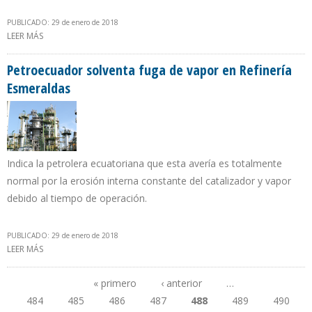
PUBLICADO: 29 de enero de 2018
LEER MÁS
SOBRE FINANCING REVIEW OTORGA A PEMEX RECONOCIMIENTO
AL MEJOR BONO EN LATINOAMÉRICA
Petroecuador solventa fuga de vapor en Refinería
Esmeraldas
Indica la petrolera ecuatoriana que esta avería es totalmente
normal por la erosión interna constante del catalizador y vapor
debido al tiempo de operación.
PUBLICADO: 29 de enero de 2018
LEER MÁS
SOBRE PETROECUADOR SOLVENTA FUGA DE VAPOR EN REFINERÍA
ESMERALDAS
« primero
‹ anterior
…
484
485
486
487
488
489
490