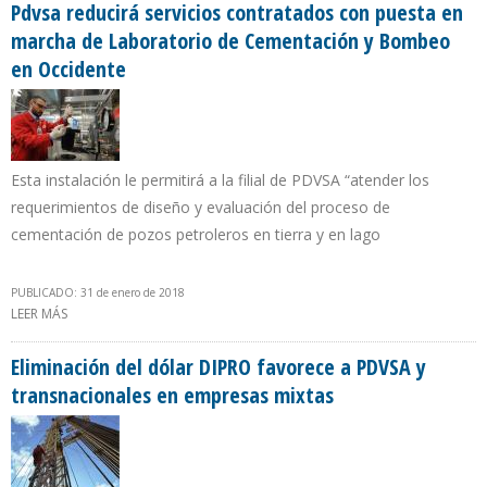
Pdvsa reducirá servicios contratados con puesta en
marcha de Laboratorio de Cementación y Bombeo
en Occidente
Esta instalación le permitirá a la filial de PDVSA “atender los
requerimientos de diseño y evaluación del proceso de
cementación de pozos petroleros en tierra y en lago
PUBLICADO: 31 de enero de 2018
LEER MÁS
SOBRE PDVSA REDUCIRÁ SERVICIOS CONTRATADOS CON PUESTA
EN MARCHA DE LABORATORIO DE CEMENTACIÓN Y BOMBEO EN
OCCIDENTE
Eliminación del dólar DIPRO favorece a PDVSA y
transnacionales en empresas mixtas