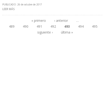
PUBLICADO: 26 de octubre de 2017
LEER MÁS
SOBRE PETROECUADOR NO LOGRA RENEGOCIAR PRECIO DE
CRUDO QUE VENDE A PETROCHINA Y UNIPEC
« primero
‹ anterior
…
489
490
491
492
493
494
495
Páginas
siguiente ›
última »