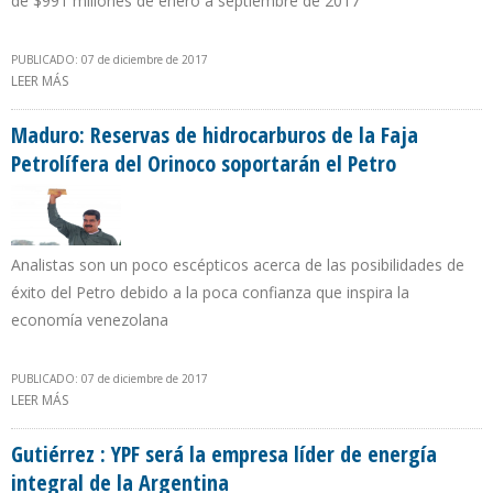
de $991 millones de enero a septiembre de 2017
PUBLICADO: 07 de diciembre de 2017
LEER MÁS
SOBRE PEMEX PRODUJO EN PROMEDIO 1 MILLÓN 971.000 BARRILES
DE CRUDO DIARIO DE ENERO A SEPTIEMBRE DE 2017
Maduro: Reservas de hidrocarburos de la Faja
Petrolífera del Orinoco soportarán el Petro
Analistas son un poco escépticos acerca de las posibilidades de
éxito del Petro debido a la poca confianza que inspira la
economía venezolana
PUBLICADO: 07 de diciembre de 2017
LEER MÁS
SOBRE MADURO: RESERVAS DE HIDROCARBUROS DE LA FAJA
PETROLÍFERA DEL ORINOCO SOPORTARÁN EL PETRO
Gutiérrez : YPF será la empresa líder de energía
integral de la Argentina