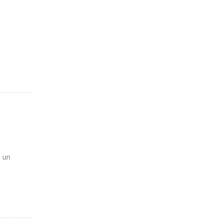
a
e un