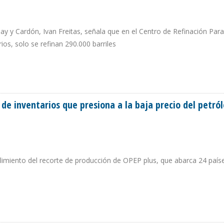
muay y Cardón, Ivan Freitas, señala que en el Centro de Refinación Par
os, solo se refinan 290.000 barriles
VIDAD DE PLANTAS DE CRAQUEO CATALÍTICO DE CARDÓN Y AMUAY
de inventarios que presiona a la baja precio del petró
limiento del recorte de producción de OPEP plus, que abarca 24 país
SO DE INVENTARIOS QUE PRESIONA A LA BAJA PRECIO DEL PETRÓLEO