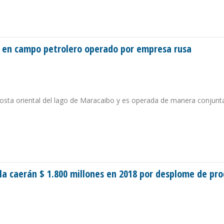
TODO DE INYECCIÓN DE AIRE
s en campo petrolero operado por empresa rusa
osta oriental del lago de Maracaibo y es operada de manera conjunta
RTOS EN CAMPO PETROLERO OPERADO POR EMPRESA RUSA
la caerán $ 1.800 millones en 2018 por desplome de pr