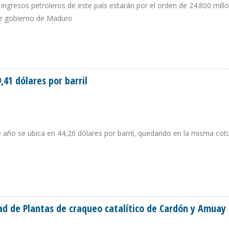
os ingresos petroleros de este país estarán por el orden de 24.800 mill
nte gobierno de Maduro
ZUELA CAERÁN $ 1.800 MILLONES EN 2018 POR DESPLOME DE PRODUCCIÓN
,41 dólares por barril
 año se ubica en 44,26 dólares por barril, quedando en la misma cot
 49,41 DÓLARES POR BARRIL
dad de Plantas de craqueo catalítico de Cardón y Amuay