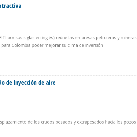
xtractiva
 (EITI por sus siglas en inglés) reúne las empresas petroleras y minera
ía para Colombia poder mejorar su clima de inversión
IA EXTRACTIVA
o de inyección de aire
esplazamiento de los crudos pesados y extrapesados hacia los pozos