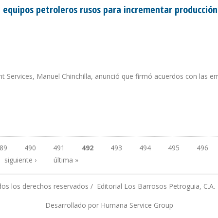
 equipos petroleros rusos para incrementar producción
nt Services, Manuel Chinchilla, anunció que firmó acuerdos con las 
 DE EQUIPOS PETROLEROS RUSOS PARA INCREMENTAR PRODUCCIÓN EN VENEZU
89
490
491
492
493
494
495
496
siguiente ›
última »
os los derechos reservados / Editorial Los Barrosos Petroguia, C.A.
Desarrollado por Humana Service Group