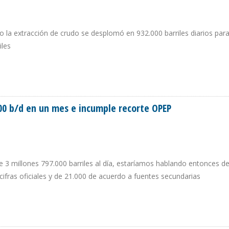
 la extracción de crudo se desplomó en 932.000 barriles diarios par
iles
ÓN PETROLERA CAYÓ 118.000 BARRILES EN NOVIEMBRE
00 b/d en un mes e incumple recorte OPEP
e 3 millones 797.000 barriles al día, estaríamos hablando entonces d
 cifras oficiales y de 21.000 de acuerdo a fuentes secundarias
.000 B/D EN UN MES E INCUMPLE RECORTE OPEP