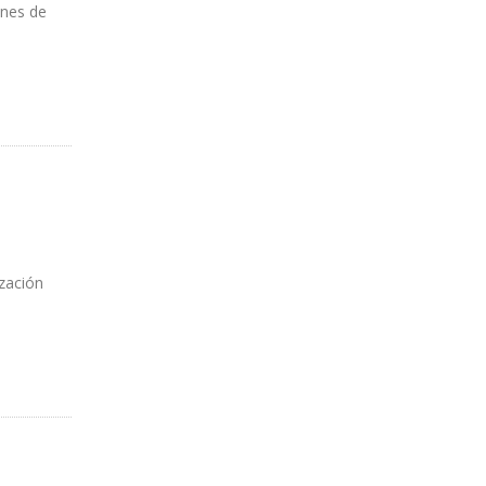
ones de
ización