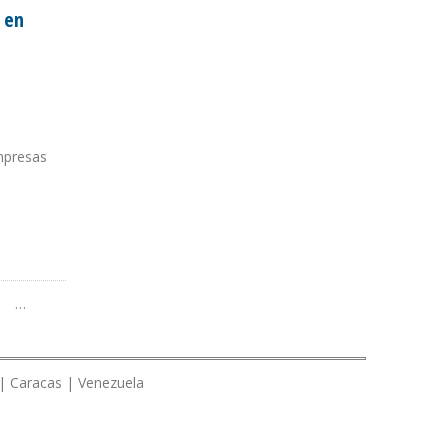
 en
empresas
ELA
…
 | Caracas | Venezuela