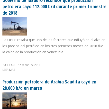
Gobierno de Maduro reconoce que producción
petrolera cayó 112.000 b/d durante primer trimestre
de 2018
La OPEP resalta que uno de los factores que influyó en el alza en
los precios del petróleo en los tres primeros meses de 2018 fue
la caída de la producción en Venezuela
PUBLICADO: 12 de abril de 2018
LEER MÁS
SOBRE GOBIERNO DE MADURO RECONOCE QUE PRODUCCIÓN
PETROLERA CAYÓ 112.000 B/D DURANTE PRIMER TRIMESTRE DE
2018
Producción petrolera de Arabia Saudita cayó en
28.000 b/d en marzo