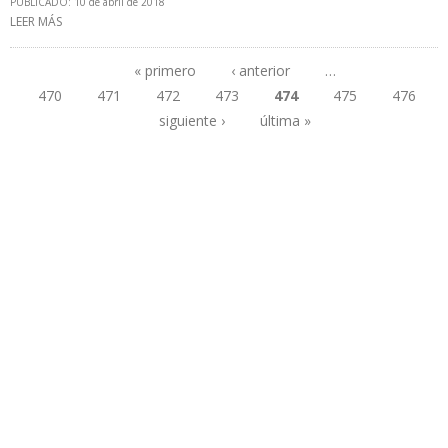
PUBLICADO: 10 de abril de 2018
LEER MÁS
SOBRE PRESIDENTE BOLIVIANO PROMULGA LEYES PARA LA
EXPLORACIÓN DE SAN TELMO NORTE Y ASTILLERO
« primero
‹ anterior
…
470
471
472
473
474
475
476
Páginas
siguiente ›
última »