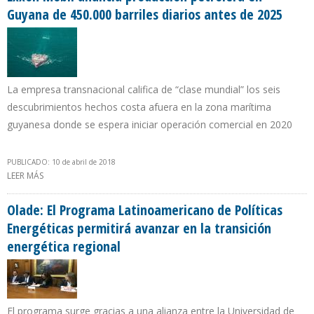
Guyana de 450.000 barriles diarios antes de 2025
La empresa transnacional califica de “clase mundial” los seis
descubrimientos hechos costa afuera en la zona marítima
guyanesa donde se espera iniciar operación comercial en 2020
PUBLICADO: 10 de abril de 2018
LEER MÁS
SOBRE EXXON MOBIL ANUNCIA PRODUCCIÓN PETROLERA EN
GUYANA DE 450.000 BARRILES DIARIOS ANTES DE 2025
Olade: El Programa Latinoamericano de Políticas
Energéticas permitirá avanzar en la transición
energética regional
El programa surge gracias a una alianza entre la Universidad de