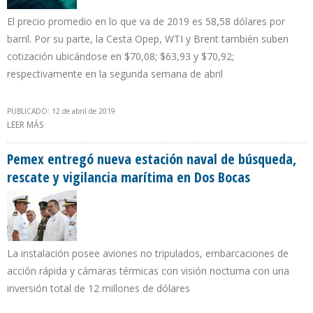
El precio promedio en lo que va de 2019 es 58,58 dólares por
barril. Por su parte, la Cesta Opep, WTI y Brent también suben
cotización ubicándose en $70,08; $63,93 y $70,92;
respectivamente en la segunda semana de abril
PUBLICADO: 12 de abril de 2019
LEER MÁS
SOBRE CRUDO VENEZOLANO GANÓ $2,16 EN SEMANA DEL 8 AL 12
DE ABRIL Y SE COTIZÓ EN $65,61 POR BARRIL
Pemex entregó nueva estación naval de búsqueda,
rescate y vigilancia marítima en Dos Bocas
La instalación posee aviones no tripulados, embarcaciones de
acción rápida y cámaras térmicas con visión nocturna con una
inversión total de 12 millones de dólares