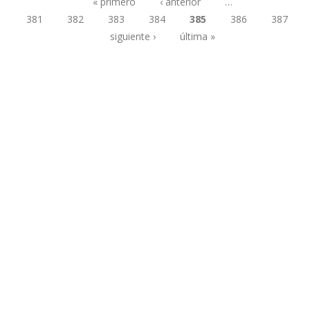
« primero
‹ anterior
…
381
382
383
384
385
386
387
Páginas
siguiente ›
última »