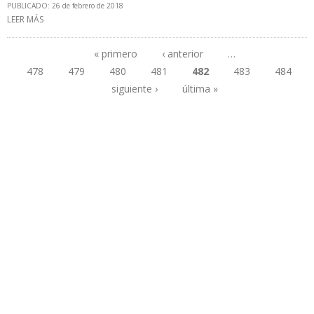
PUBLICADO: 26 de febrero de 2018
LEER MÁS
SOBRE INGRESOS DE PDVSA CAERÁN $ 2.100 MILLONES EN 2018
POR DESPLOME DE PRODUCCIÓN
« primero
‹ anterior
…
478
479
480
481
482
483
484
Páginas
siguiente ›
última »