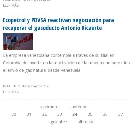
LEER MÁS
SOBRE OFAC NO RENOVÓ PERMISO A EMPRESAS DE SERVICIOS
PETROLEROS DE EE.UU. EN VENEZUELA
Ecopetrol y PDVSA reactivan negociación para
recuperar el gasoducto Antonio Ricaurte
La empresa venezolana contempla a través de su filial en
Colombia de invertir en la reactivación de la tubería que permitiría
el envió de gas natural desde Venezuela
PUBLICADO: 08 de mayo de 2025
LEER MÁS
SOBRE ECOPETROL Y PDVSA REACTIVAN NEGOCIACIÓN PARA
RECUPERAR EL GASODUCTO ANTONIO RICAURTE
« primero
‹ anterior
…
30
31
32
33
34
35
36
37
Páginas
siguiente ›
última »