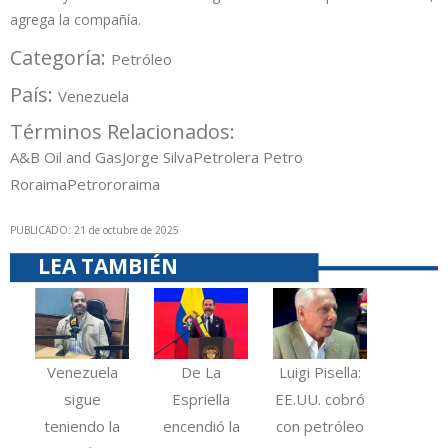
agrega la compañía.
Categoría:
Petróleo
País:
Venezuela
Términos Relacionados:
A&B Oil and Gas
Jorge Silva
Petrolera Petro
Roraima
Petrororaima
PUBLICADO: 21 de octubre de 2025
LEA TAMBIÉN
Venezuela
De La
Luigi Pisella:
sigue
Espriella
EE.UU. cobró
teniendo la
encendió la
con petróleo