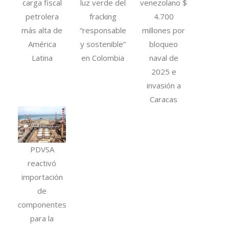
carga fiscal
luz verde del
venezolano $
petrolera
fracking
4.700
más alta de
“responsable
millones por
América
y sostenible”
bloqueo
Latina
en Colombia
naval de
2025 e
invasión a
Caracas
PDVSA
reactivó
importación
de
componentes
para la