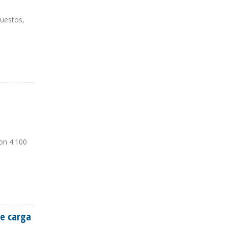
puestos,
on 4.100
de carga