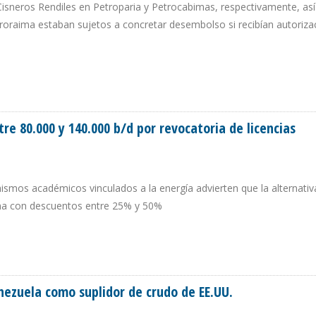
Cisneros Rendiles en Petroparia y Petrocabimas, respectivamente, as
ororaima estaban sujetos a concretar desembolso si recibían autoriza
 DE NUEVOS INVERSIONISTAS EN EMPRESAS MIXTAS CON PDVSA
e 80.000 y 140.000 b/d por revocatoria de licencias
nismos académicos vinculados a la energía advierten que la alternativ
ina con descuentos entre 25% y 50%
NTRE 80.000 Y 140.000 B/D POR REVOCATORIA DE LICENCIAS
nezuela como suplidor de crudo de EE.UU.