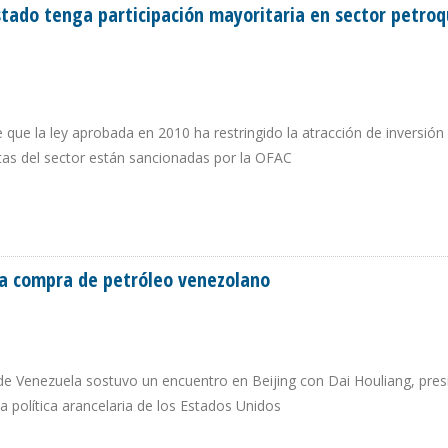
stado tenga participación mayoritaria en sector petro
 que la ley aprobada en 2010 ha restringido la atracción de inversión 
tas del sector están sancionadas por la OFAC
L ESTADO TENGA PARTICIPACIÓN MAYORITARIA EN SECTOR PETROQUÍMICO EN 
a compra de petróleo venezolano
 de Venezuela sostuvo un encuentro en Beijing con Dai Houliang, pres
 política arancelaria de los Estados Unidos