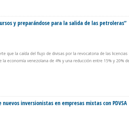
ENGA COMPRA DE PETRÓLEO VENEZOLANO
rsos y preparándose para la salida de las petroleras”
rte que la caída del flujo de divisas por la revocatoria de las licencias 
e la economía venezolana de 4% y una reducción entre 15% y 20% de
ECURSOS Y PREPARÁNDOSE PARA LA SALIDA DE LAS PETROLERAS”
e nuevos inversionistas en empresas mixtas con PDVSA