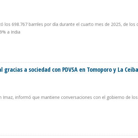
ó los 698.767 barriles por día durante el cuarto mes de 2025, de los 
9% a India
CHEVRON EN EE.UU. CAYERON 69% EN ABRIL POR CANCELACIONES DE CARGA
l gracias a sociedad con PDVSA en Tomoporo y La Ceib
on Imaz, informó que mantiene conversaciones con el gobierno de lo
DIAL GRACIAS A SOCIEDAD CON PDVSA EN TOMOPORO Y LA CEIBA