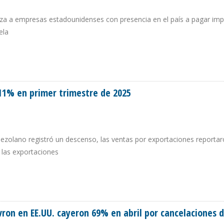
iza a empresas estadounidenses con presencia en el país a pagar im
ela
COJA A PERMISO PARA EL PAGO DE IMPUESTOS EN VENEZUELA
11% en primer trimestre de 2025
nezolano registró un descenso, las ventas por exportaciones reportar
 las exportaciones
 11% EN PRIMER TRIMESTRE DE 2025
ron en EE.UU. cayeron 69% en abril por cancelaciones 