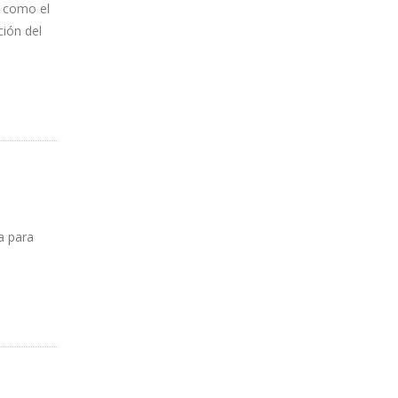
í como el
ción del
a para