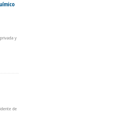
químico
privada y
VENEZUELA"
idente de