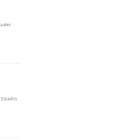
cuales
a
s Estados