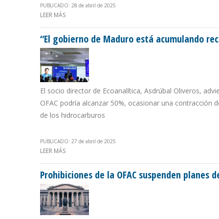
PUBLICADO: 28 de abril de 2025
LEER MÁS
SOBRE DELCY RODRÍGUEZ GESTIONA QUE CNPC MANT
“El gobierno de Maduro está acumulando recu
El socio director de Ecoanalítica, Asdrúbal Oliveros, advie
OFAC podría alcanzar 50%, ocasionar una contracción d
de los hidrocarburos
PUBLICADO: 27 de abril de 2025
LEER MÁS
SOBRE “EL GOBIERNO DE MADURO ESTÁ ACUMULANDO R
Prohibiciones de la OFAC suspenden planes d