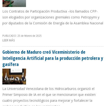
Los Contratos de Participación Productiva –los llamados CPP-
son elogiados por organizaciones gremiales como Petropymi y
por diputados de la Comisión de Energía de la Asamblea Nacional
PUBLICADO: 25 de febrero de 2025
LEER MÁS
SOBRE PROMUEVEN CONSENSO PARA QUE CONVENIOS DE LEY
ANTIBLOQUEO SE IMPONGAN EN SECTOR PETROLERO
VENEZOLANO
Gobierno de Maduro creó Viceministerio de
Inteligencia Artificial para la producción petrolera y
gasífera
La Universidad Venezolana de los Hidrocarburos organizó el
Primer Simposio de IA en el que se mencionaron que existen
cuatro proyectos tecnológicos para mejorar y fortalecer la