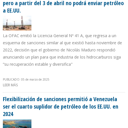
pero a partir del 3 de abril no podrá enviar petróleo
a EE.UU.
La OFAC emitió la Licencia General Nº 41 A, que regresa a un
esquema de sanciones similar al que existió hasta noviembre de
2022, decisión que el gobierno de Nicolás Maduro respondió
anunciando un plan para que industria de los hidrocarburos siga
“su recuperación estable y diversifica"
PUBLICADO: 05 de marzo de 2025
LEER MÁS
SOBRE TRUMP LE PERMITE A CHEVRON QUEDARSE EN VENEZUELA
PERO A PARTIR DEL 3 DE ABRIL NO PODRÁ ENVIAR PETRÓLEO A
EE.UU.
Flexibilización de sanciones permitió a Venezuela
ser el cuarto suplidor de petróleo de los EE.UU. en
2024