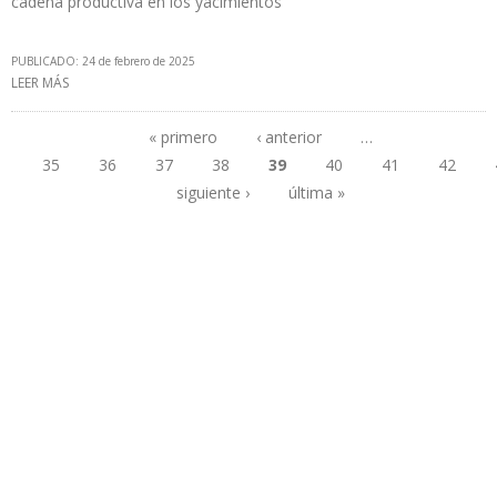
cadena productiva en los yacimientos
PUBLICADO: 24 de febrero de 2025
LEER MÁS
SOBRE GOBIERNO DE MADURO CREÓ VICEMINISTERIO DE
INTELIGENCIA ARTIFICIAL PARA LA PRODUCCIÓN PETROLERA Y
GASÍFERA
« primero
‹ anterior
…
35
36
37
38
39
40
41
42
Páginas
siguiente ›
última »