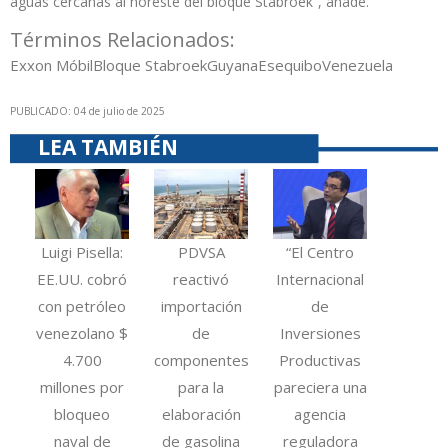
aguas cercanas al noreste del bloque Stabroek”, añade.
Términos Relacionados:
Exxon Móbil
Bloque Stabroek
Guyana
Esequibo
Venezuela
PUBLICADO: 04 de julio de 2025
LEA TAMBIÉN
Luigi Pisella:
PDVSA
“El Centro
EE.UU. cobró
reactivó
Internacional
con petróleo
importación
de
venezolano $
de
Inversiones
4.700
componentes
Productivas
millones por
para la
pareciera una
bloqueo
elaboración
agencia
naval de
de gasolina
reguladora