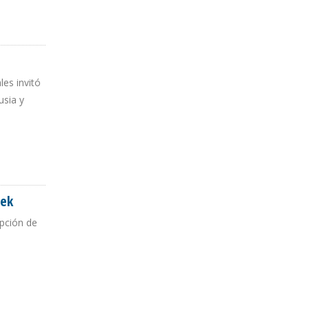
es invitó
usia y
oek
opción de