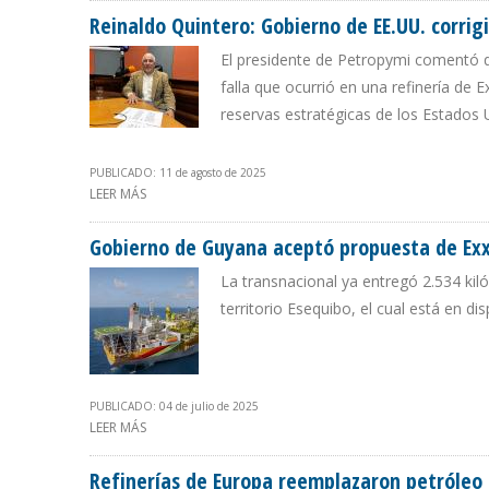
Reinaldo Quintero: Gobierno de EE.UU. corrigi
El presidente de Petropymi comentó q
falla que ocurrió en una refinería de
reservas estratégicas de los Estados
PUBLICADO: 11 de agosto de 2025
LEER MÁS
SOBRE REINALDO QUINTERO: GOBIERNO DE EE.UU. COR
Gobierno de Guyana aceptó propuesta de Exx
La transnacional ya entregó 2.534 ki
territorio Esequibo, el cual está en d
PUBLICADO: 04 de julio de 2025
LEER MÁS
SOBRE GOBIERNO DE GUYANA ACEPTÓ PROPUESTA DE 
Refinerías de Europa reemplazaron petróleo 