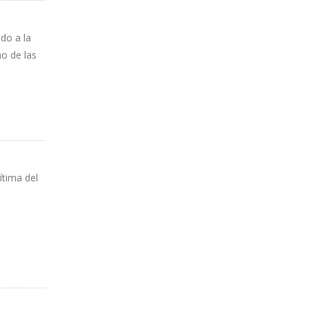
do a la
no de las
ítima del