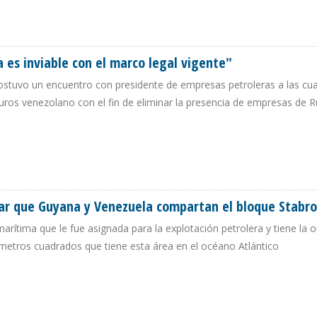
O QUE ESTAMOS VIVIENDO SI LA AN REFORMA LA LEY DE HIDROCARBUROS”
 es inviable con el marco legal vigente"
ostuvo un encuentro con presidente de empresas petroleras a las cual
rburos venezolano con el fin de eliminar la presencia de empresas de R
A ES INVIABLE CON EL MARCO LEGAL VIGENTE"
nar que Guyana y Venezuela compartan el bloque Stabr
arítima que le fue asignada para la explotación petrolera y tiene la 
ómetros cuadrados que tiene esta área en el océano Atlántico
RMINAR QUE GUYANA Y VENEZUELA COMPARTAN EL BLOQUE STABROEK