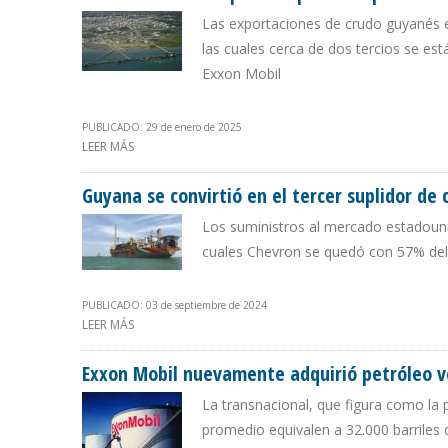
Las exportaciones de crudo guyanés e
las cuales cerca de dos tercios se est
Exxon Mobil
PUBLICADO: 29 de enero de 2025
LEER MÁS
SOBRE REFINERÍAS DE EUROPA REEMPLAZARON PETRÓLE
Guyana se convirtió en el tercer suplidor de 
Los suministros al mercado estadounid
cuales Chevron se quedó con 57% del 
PUBLICADO: 03 de septiembre de 2024
LEER MÁS
SOBRE GUYANA SE CONVIRTIÓ EN EL TERCER SUPLIDOR D
Exxon Mobil nuevamente adquirió petróleo 
La transnacional, que figura como la
promedio equivalen a 32.000 barriles