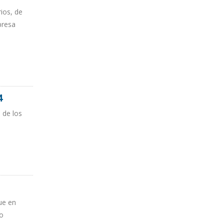
ios, de
presa
4
 de los
ue en
do