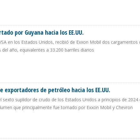
EO VENEZOLANO EN MAYO DE 2024
rtado por Guyana hacia los EE.UU.
PDVSA en los Estados Unidos, recibió de Exxon Mobil dos cargamentos 
 del año, equivalentes a 33.200 barriles diarios
XPORTADO POR GUYANA HACIA LOS EE.UU.
e exportadores de petróleo hacia los EE.UU.
el sexto suplidor de crudo de los Estados Unidos a principios de 2024
 volumen que principalmente fue tomado por Exxon Mobil y Chevron
 DE EXPORTADORES DE PETRÓLEO HACIA LOS EE.UU.